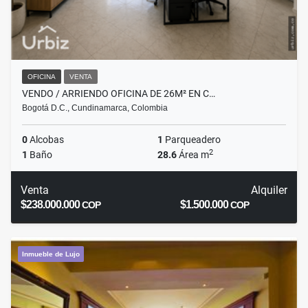
OFICINA
VENTA
VENDO / ARRIENDO OFICINA DE 26M² EN C…
Bogotá D.C., Cundinamarca, Colombia
0
Alcobas
1
Parqueadero
2
1
Baño
28.6
Área m
Venta
Alquiler
$238.000.000
$1.500.000
COP
COP
Inmueble de Lujo