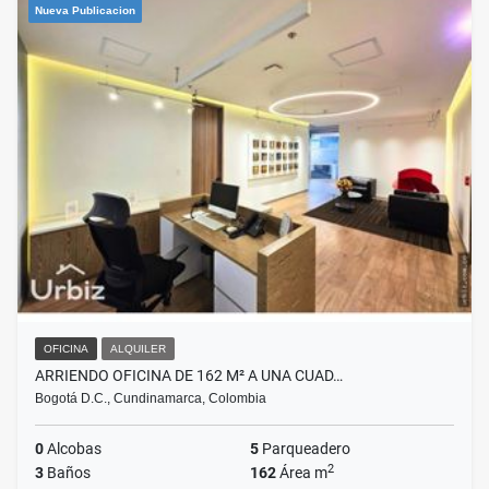
Nueva Publicacion
OFICINA
ALQUILER
ARRIENDO OFICINA DE 162 M² A UNA CUAD…
Bogotá D.C., Cundinamarca, Colombia
0
Alcobas
5
Parqueadero
2
3
Baños
162
Área m