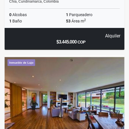
Chia, Cundinamarca, Colombia
0
Alcobas
1
Parqueadero
2
1
Baño
53
Área m
Alquiler
$3.445.000
COP
Inmueble de Lujo