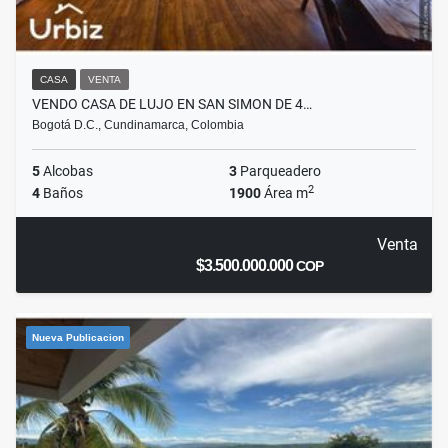
CASA
VENTA
VENDO CASA DE LUJO EN SAN SIMON DE 4…
Bogotá D.C., Cundinamarca, Colombia
5
Alcobas
3
Parqueadero
2
4
Baños
1900
Área m
Venta
$3.500.000.000
COP
Nueva Publicacion