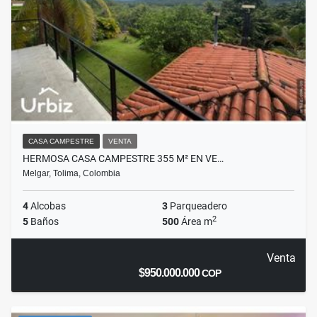
CASA CAMPESTRE
VENTA
HERMOSA CASA CAMPESTRE 355 M² EN VE…
Melgar, Tolima, Colombia
4
Alcobas
3
Parqueadero
2
5
Baños
500
Área m
Venta
$950.000.000
COP