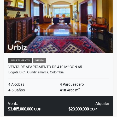
APARTAMENTO
VENTA
VENTA DE APARTAMENTO DE 410 M² CON 65…
Bogotá D.C., Cundinamarca, Colombia
4
Alcobas
4
Parqueadero
2
4.5
Baños
410
Área m
Venta
Alquiler
$3.485.000.000
$23.900.000
COP
COP