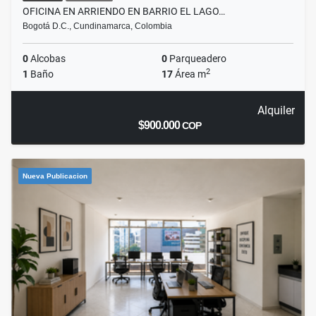
OFICINA EN ARRIENDO EN BARRIO EL LAGO…
Bogotá D.C., Cundinamarca, Colombia
0
Alcobas
0
Parqueadero
2
1
Baño
17
Área m
Alquiler
$900.000
COP
Nueva Publicacion