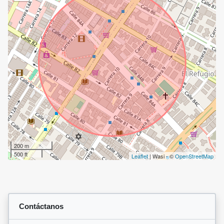
200 m
500 ft
Leaflet
| Wasi - ©
OpenStreetMap
Contáctanos