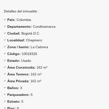
Detalles del inmueble :
País:
Colombia
Departamento:
Cundinamarca
Ciudad:
Bogotá D.C.
Localidad:
Chapinero
Zona / barrio:
La Cabrera
Código:
10018326
Estado:
Usado
Área Construida:
162 m²
Área Terreno:
162 m²
Área Privada:
162 m²
Baños:
3
Parqueadero:
5
Estrato:
5
Piso:
9