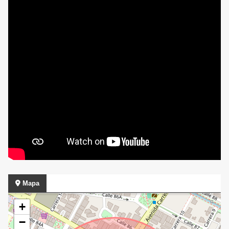
Mapa
+
−