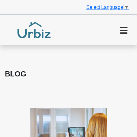
Select Language
▼
BLOG