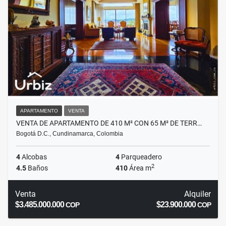
APARTAMENTO
VENTA
VENTA DE APARTAMENTO DE 410 M² CON 65 M² DE TERR…
Bogotá D.C., Cundinamarca, Colombia
4
Alcobas
4
Parqueadero
2
4.5
Baños
410
Área m
Venta
Alquiler
$3.485.000.000
$23.900.000
COP
COP