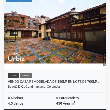
CASA
VENTA
VENDO CASA REMODELADA DE 450M² EN LOTE DE 700M²…
Bogotá D.C., Cundinamarca, Colombia
4
Alcobas
5
Parqueadero
2
4.5
Baños
450
Área m