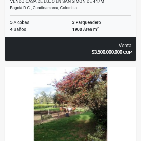
VENDO CASA DE LUJO EN SAN SIMON DE 447M
Bogotá D.C., Cundinamarca, Colombia
5
Alcobas
3
Parqueadero
2
4
Baños
1900
Área m
Venta
$3.500.000.000
COP