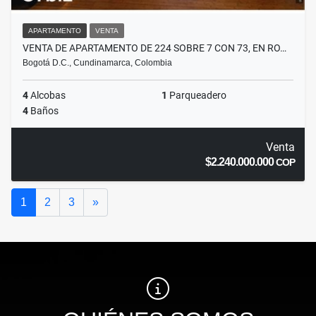
APARTAMENTO
VENTA
VENTA DE APARTAMENTO DE 224 SOBRE 7 CON 73, EN RO…
Bogotá D.C., Cundinamarca, Colombia
4
Alcobas
1
Parqueadero
4
Baños
Venta
$2.240.000.000
COP
Siguiente
1
2
3
»