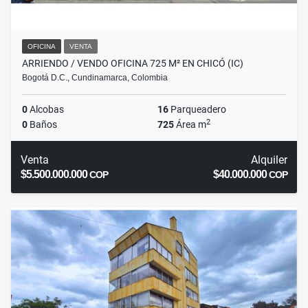
OFICINA
VENTA
ARRIENDO / VENDO OFICINA 725 M² EN CHICÓ (IC)
Bogotá D.C., Cundinamarca, Colombia
0
Alcobas
16
Parqueadero
2
0
Baños
725
Área m
Venta
Alquiler
$5.500.000.000
$40.000.000
COP
COP