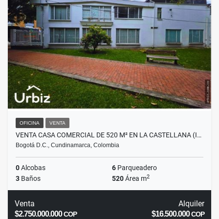
OFICINA
VENTA
VENTA CASA COMERCIAL DE 520 M² EN LA CASTELLANA (I…
Bogotá D.C., Cundinamarca, Colombia
0
Alcobas
6
Parqueadero
2
3
Baños
520
Área m
Venta
Alquiler
$2.750.000.000
$16.500.000
COP
COP