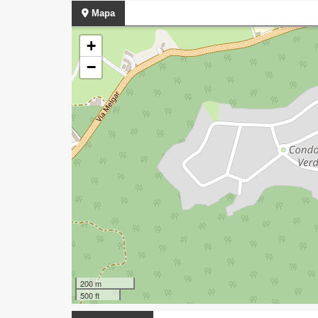
Mapa
+
−
200 m
500 ft