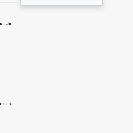
Quincho
tir en