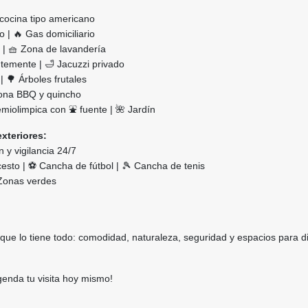
+ cocina tipo americano
o | 🔥 Gas domiciliario
| 🧺 Zona de lavandería
temente | 🛁 Jacuzzi privado
| 🌳 Árboles frutales
 Zona BBQ y quincho
emiolimpica con ⛲ fuente | 🌺 Jardín
xteriores:
n y vigilancia 24/7
esto | ⚽ Cancha de fútbol | 🎾 Cancha de tenis
 Zonas verdes
ue lo tiene todo: comodidad, naturaleza, seguridad y espacios para di
genda tu visita hoy mismo!