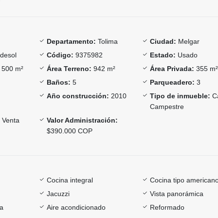
Departamento:
Tolima
Ciudad:
Melgar
desol
Código:
9375982
Estado:
Usado
500 m²
Área Terreno:
942 m²
Área Privada:
355 m
Baños:
5
Parqueadero:
3
Año construcción:
2010
Tipo de inmueble:
C
Campestre
Venta
Valor Administración:
$390.000 COP
Cocina integral
Cocina tipo american
Jacuzzi
Vista panorámica
ía
Aire acondicionado
Reformado