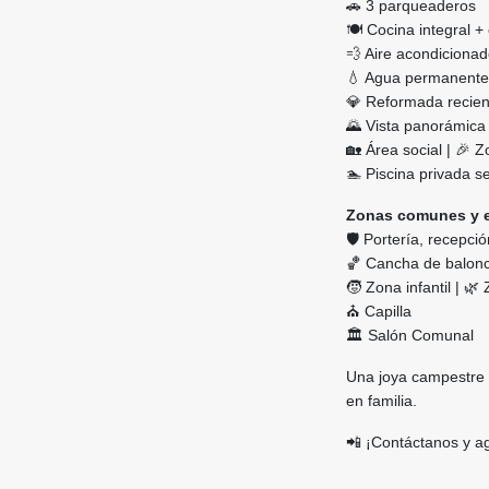
🚗 3 parqueaderos
🍽️ Cocina integral 
💨 Aire acondicionad
💧 Agua permanente 
💎 Reformada recien
🌄 Vista panorámica 
🏡 Área social | 🎉
🏊 Piscina privada s
Zonas comunes y e
🛡️ Portería, recepció
🏀 Cancha de balonc
🧒 Zona infantil | 
⛪ Capilla
🏛️ Salón Comunal
Una joya campestre q
en familia.
📲 ¡Contáctanos y a