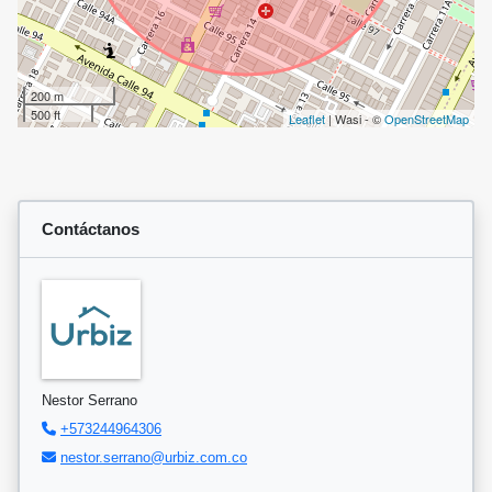
200 m
500 ft
Leaflet
| Wasi - ©
OpenStreetMap
Contáctanos
Nestor Serrano
+573244964306
nestor.serrano@urbiz.com.co