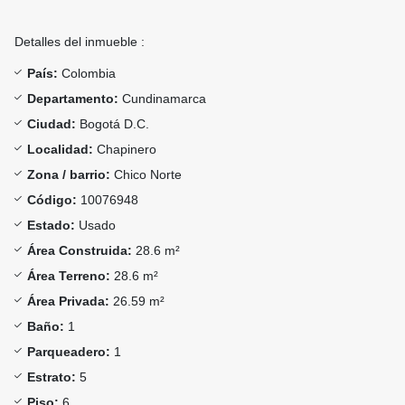
Detalles del inmueble :
País:
Colombia
Departamento:
Cundinamarca
Ciudad:
Bogotá D.C.
Localidad:
Chapinero
Zona / barrio:
Chico Norte
Código:
10076948
Estado:
Usado
Área Construida:
28.6 m²
Área Terreno:
28.6 m²
Área Privada:
26.59 m²
Baño:
1
Parqueadero:
1
Estrato:
5
Piso:
6