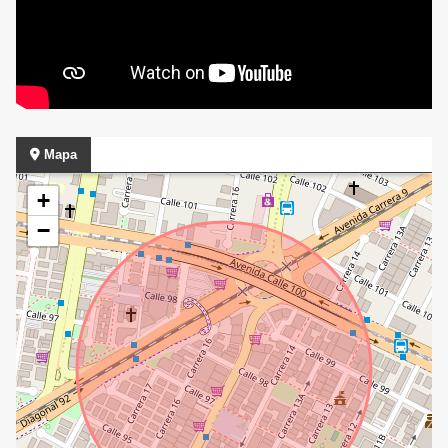
Mapa
+
−