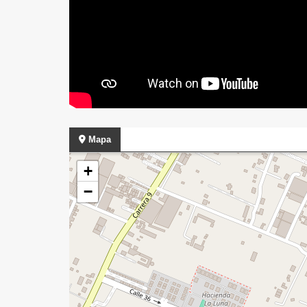
Mapa
+
−