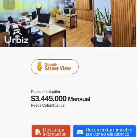
Google
Street View
Precio de alquiler
$3.445.000
Mensual
Pesos Colombianos
Descargar
Recomendar inmueble
información
por correo electrónico