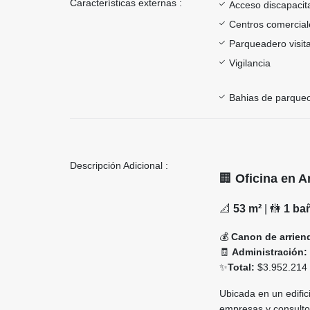
Características externas :
Acceso discapacit
Centros comercial
Parqueadero visit
Vigilancia
Bahias de parque
Descripción Adicional :
🏢
Oficina en A
📐
53 m²
| 🚻
1 ba
💰
Canon de arrien
🧾
Administración:
✨
Total:
$3.952.214
Ubicada en un edific
empresas y consultor