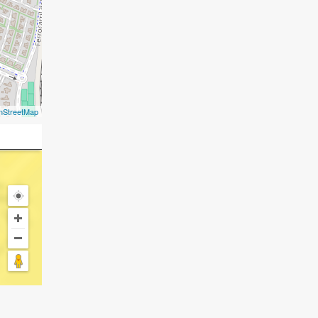
nStreetMap