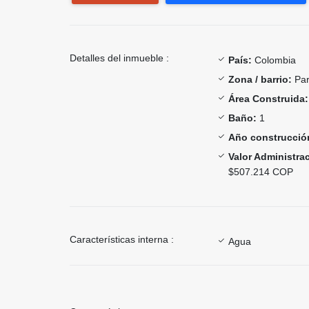
Detalles del inmueble :
País:
Colombia
Zona / barrio:
Par
Área Construida:
Baño:
1
Año construcció
Valor Administra
$507.214 COP
Características interna :
Agua