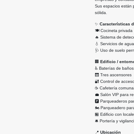
Sus espacios están 
sólida.
✨
Características 
🍽️ Cocineta privada
🔥 Sistema de detec
💧 Servicios de agua 
🩺 Uso de suelo perm
🏢
Edificio / entor
♿ Baterías de baños
🛗 Tres ascensores
🔐 Control de acceso
☕ Cafetería comunal
💼 Salón VIP para re
🅿️ Parqueaderos par
🏍️ Parqueadero par
🏪 Edificio con local
🛎️ Portería y vigilan
📍
Ubicación