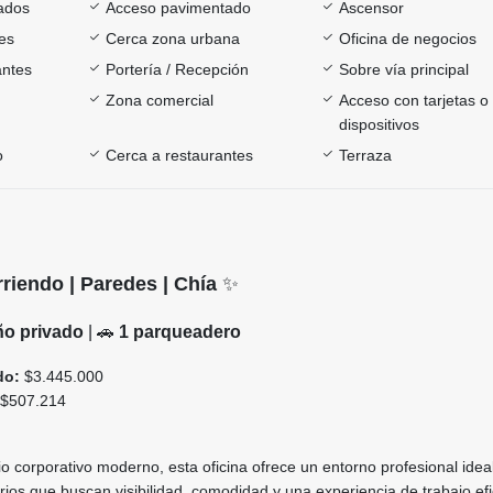
ados
Acceso pavimentado
Ascensor
es
Cerca zona urbana
Oficina de negocios
antes
Portería / Recepción
Sobre vía principal
Zona comercial
Acceso con tarjetas o
dispositivos
o
Cerca a restaurantes
Terraza
rriendo | Paredes | Chía
✨
ño privado
| 🚗
1 parqueadero
do:
$3.445.000
$507.214
io corporativo moderno, esta oficina ofrece un entorno profesional idea
ios que buscan visibilidad, comodidad y una experiencia de trabajo efi