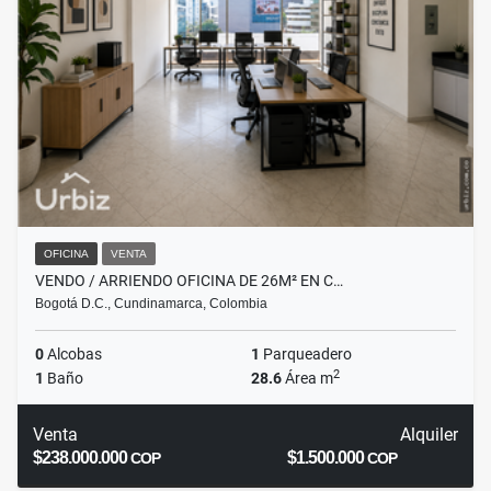
OFICINA
VENTA
VENDO / ARRIENDO OFICINA DE 26M² EN C…
Bogotá D.C., Cundinamarca, Colombia
0
Alcobas
1
Parqueadero
2
1
Baño
28.6
Área m
Venta
Alquiler
$238.000.000
$1.500.000
COP
COP