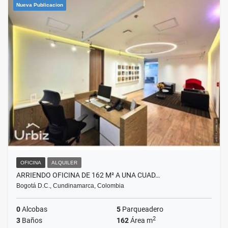
Nueva Publicacion
OFICINA
ALQUILER
ARRIENDO OFICINA DE 162 M² A UNA CUAD…
Bogotá D.C., Cundinamarca, Colombia
0
Alcobas
5
Parqueadero
2
3
Baños
162
Área m