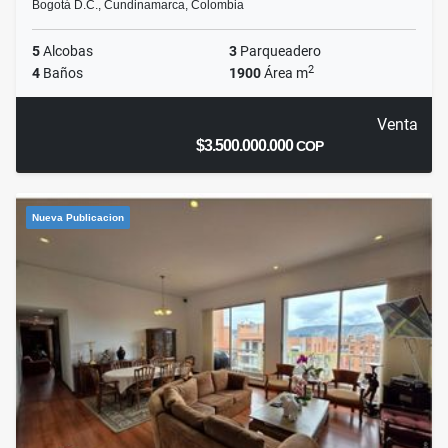
Bogotá D.C., Cundinamarca, Colombia
5
Alcobas
3
Parqueadero
2
4
Baños
1900
Área m
Venta
$3.500.000.000
COP
Nueva Publicacion