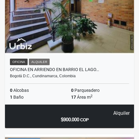
OFICINA
ALQUILER
OFICINA EN ARRIENDO EN BARRIO EL LAGO…
Bogotá D.C., Cundinamarca, Colombia
0
Alcobas
0
Parqueadero
2
1
Baño
17
Área m
Alquiler
$900.000
COP