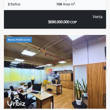
2
2
Baños
100
Área m
Venta
$690.000.000
COP
Nueva Publicacion