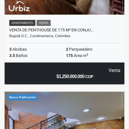
APARTAMENTO
VENTA
VENTA DE PENTHOUSE DE 175 M² EN CONJU…
Bogotá D.C., Cundinamarca, Colombia
3
Alcobas
2
Parqueadero
2
3.5
Baños
175
Área m
Venta
$1.250.000.000
COP
Nueva Publicacion