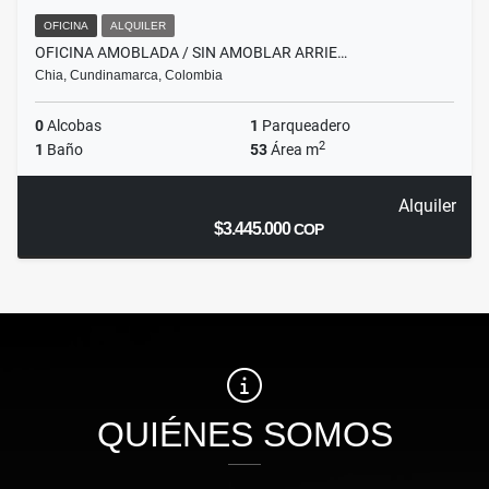
OFICINA
ALQUILER
OFICINA AMOBLADA / SIN AMOBLAR ARRIE…
Chia, Cundinamarca, Colombia
0
Alcobas
1
Parqueadero
2
1
Baño
53
Área m
Alquiler
$3.445.000
COP
QUIÉNES SOMOS