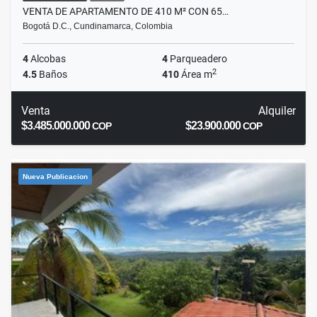
VENTA DE APARTAMENTO DE 410 M² CON 65…
Bogotá D.C., Cundinamarca, Colombia
4
Alcobas
4
Parqueadero
2
4.5
Baños
410
Área m
Venta
Alquiler
$3.485.000.000
$23.900.000
COP
COP
Nueva Publicacion