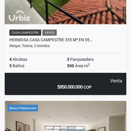
CASA CAMPESTRE
VENTA
HERMOSA CASA CAMPESTRE 355 M² EN VE…
Melgar, Tolima, Colombia
4
Alcobas
3
Parqueadero
2
5
Baños
500
Área m
Venta
$950.000.000
COP
Nueva Publicacion