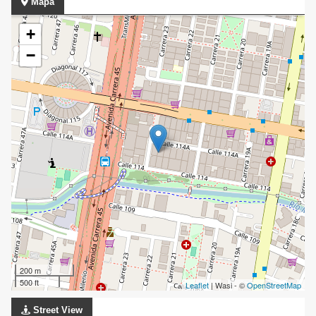
Mapa
+
−
200 m
500 ft
Leaflet
| Wasi - ©
OpenStreetMap
Street View