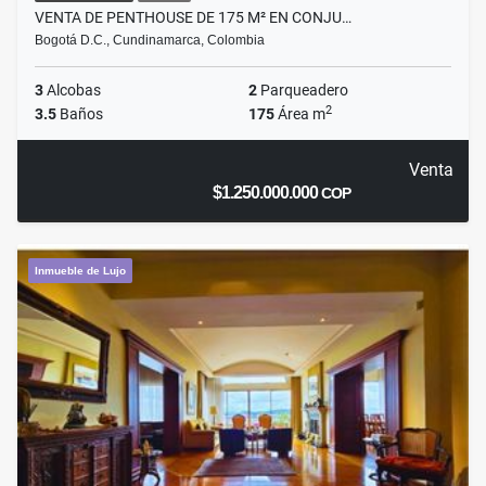
VENTA DE PENTHOUSE DE 175 M² EN CONJU…
Bogotá D.C., Cundinamarca, Colombia
3
Alcobas
2
Parqueadero
2
3.5
Baños
175
Área m
Venta
$1.250.000.000
COP
Inmueble de Lujo