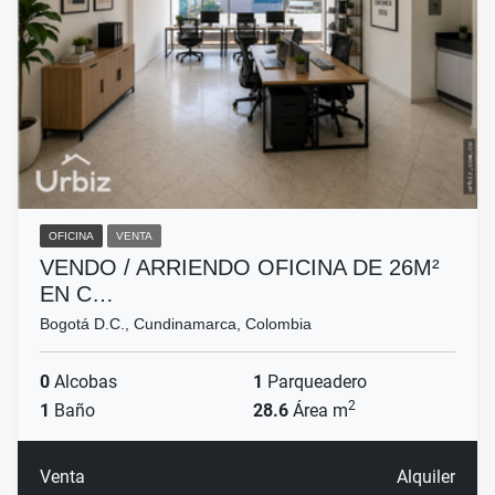
OFICINA
VENTA
VENDO / ARRIENDO OFICINA DE 26M²
EN C…
Bogotá D.C., Cundinamarca, Colombia
0
Alcobas
1
Parqueadero
2
1
Baño
28.6
Área m
Venta
Alquiler