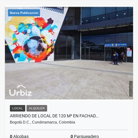
Nueva Publicacion
LOCAL
ALQUILER
ARRIENDO DE LOCAL DE 120 M² EN FACHAD…
Bogotá D.C., Cundinamarca, Colombia
0
Alcobas
0
Parqueadero