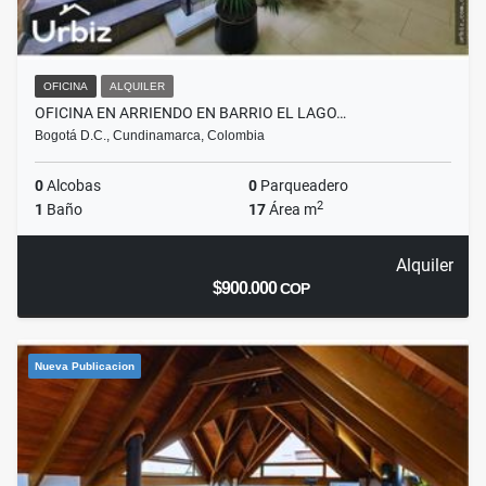
OFICINA
ALQUILER
OFICINA EN ARRIENDO EN BARRIO EL LAGO…
Bogotá D.C., Cundinamarca, Colombia
0
Alcobas
0
Parqueadero
2
1
Baño
17
Área m
Alquiler
$900.000
COP
Nueva Publicacion