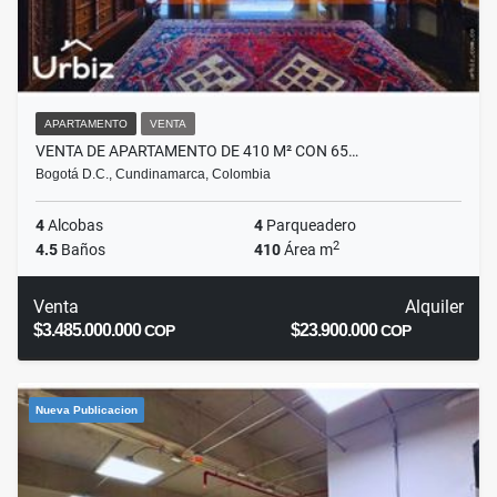
APARTAMENTO
VENTA
VENTA DE APARTAMENTO DE 410 M² CON 65…
Bogotá D.C., Cundinamarca, Colombia
4
Alcobas
4
Parqueadero
2
4.5
Baños
410
Área m
Venta
Alquiler
$3.485.000.000
$23.900.000
COP
COP
Nueva Publicacion