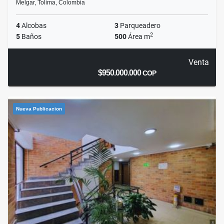
Melgar, Tolima, Colombia
4
Alcobas
3
Parqueadero
2
5
Baños
500
Área m
Venta
$950.000.000
COP
Nueva Publicacion