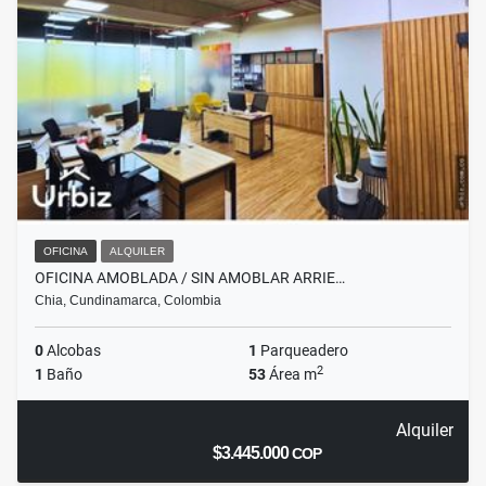
OFICINA
ALQUILER
OFICINA AMOBLADA / SIN AMOBLAR ARRIE…
Chia, Cundinamarca, Colombia
0
Alcobas
1
Parqueadero
2
1
Baño
53
Área m
Alquiler
$3.445.000
COP