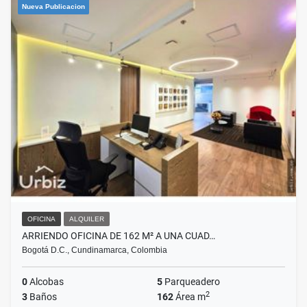
Nueva Publicacion
OFICINA
ALQUILER
ARRIENDO OFICINA DE 162 M² A UNA CUAD…
Bogotá D.C., Cundinamarca, Colombia
0
Alcobas
5
Parqueadero
2
3
Baños
162
Área m