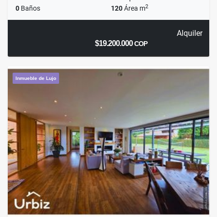
2
0
Baños
120
Área m
Alquiler
$19.200.000
COP
Inmueble de Lujo