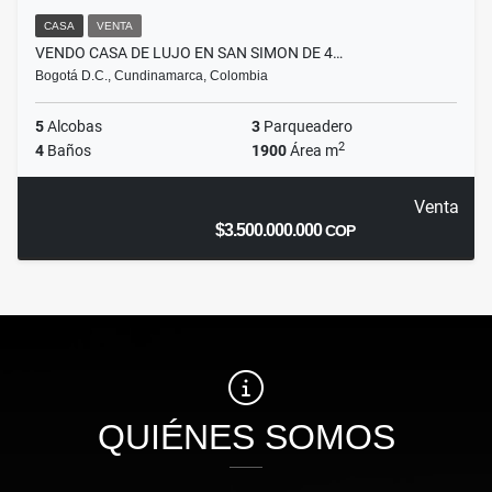
CASA
VENTA
VENDO CASA DE LUJO EN SAN SIMON DE 4…
Bogotá D.C., Cundinamarca, Colombia
5
Alcobas
3
Parqueadero
2
4
Baños
1900
Área m
Venta
$3.500.000.000
COP
QUIÉNES SOMOS