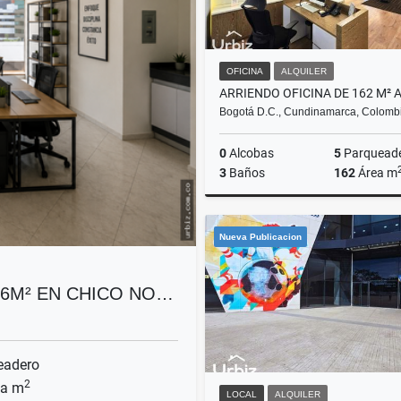
OFICINA
ALQUILER
Bogotá D.C., Cundinamarca, Colomb
0
Alcobas
5
Parquead
3
Baños
162
Área m
A
Nueva Publicacion
$20.736.000
26M² EN CHICO NO…
eadero
2
a m
LOCAL
ALQUILER