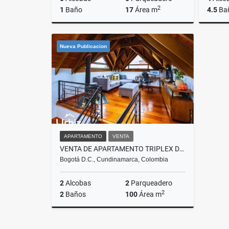
2
1
Baño
17
Área m
4.5
Ba
Alquiler
Venta
Nueva Publicacion
$900.000
$3.485.
APARTAMENTO
VENTA
VENTA DE APARTAMENTO TRIPLEX DE 100 M² EN SAN PATRICIO
Bogotá D.C., Cundinamarca, Colombia
2
Alcobas
2
Parqueadero
2
2
Baños
100
Área m
Venta