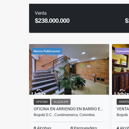
Venta
$238.000.000
$
Nueva Publicacion
Inmueble
OFICINA
ALQUILER
APART
OFICINA EN ARRIENDO EN BARRIO EL LAGO SOBRE CARRERA 15 CON 74 DE 17 M²
Bogotá D.C., Cundinamarca, Colombia
Bogotá 
0
Alcobas
0
Parqueadero
4
Alco