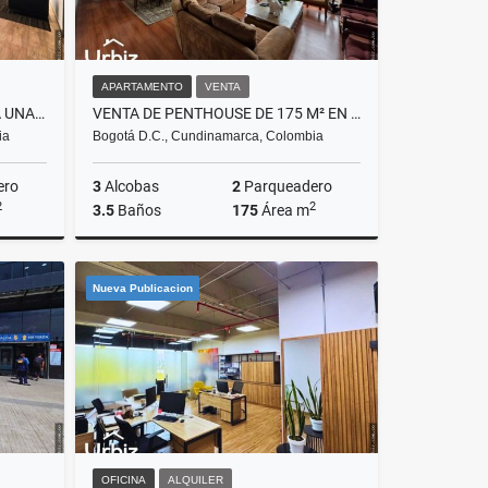
APARTAMENTO
VENTA
ARRIENDO OFICINA DE 162 M² A UNA CUADRA DE CC ANDINO
VENTA DE PENTHOUSE DE 175 M² EN CONJUNTO CON PISCINA Y CLUB HOUSE
ia
Bogotá D.C., Cundinamarca, Colombia
ero
3
Alcobas
2
Parqueadero
2
2
3.5
Baños
175
Área m
lquiler
Venta
Nueva Publicacion
$1.250.000.000
OFICINA
ALQUILER