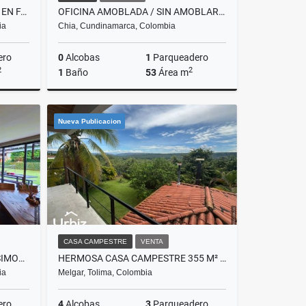
ARRIENDO DE LOCAL DE 120 M² EN FACHADA DE NUESTRO BOGOTÁ
OFICINA AMOBLADA / SIN AMOBLAR ARRIENDO DE 53 M² EDIFICIO BELENUS CHIA
ia
Chia, Cundinamarca, Colombia
ero
0
Alcobas
1
Parqueadero
2
2
1
Baño
53
Área m
lquiler
Alquiler
Nueva Publicacion
$3.445.000
CASA CAMPESTRE
VENTA
VENDO CASA DE LUJO EN SAN SIMON DE 447M
HERMOSA CASA CAMPESTRE 355 M² EN VERDESOL, MELGAR
ia
Melgar, Tolima, Colombia
ero
4
Alcobas
3
Parqueadero