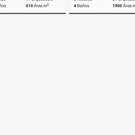
2
ños
410
Área m
4
Baños
1900
Área 
Alquiler
000.000
$23.900.000
$3.500.000.000