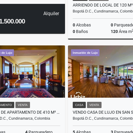
Bogotá D.C., Cundinamarca, Colomb
Alquiler
1.500.000
0
Alcobas
0
Parquead
0
Baños
120
Área m
A
 de Lujo
Inmueble de Lujo
$19.200.000
AMENTO
VENTA
CASA
VENTA
VENTA DE APARTAMENTO DE 410 M² CON 65 M² DE TERRAZAS EN BOSQUE MEDINA
D.C., Cundinamarca, Colombia
Bogotá D.C., Cundinamarca, Colomb
bas
4
Parqueadero
5
Alcobas
3
Parquead