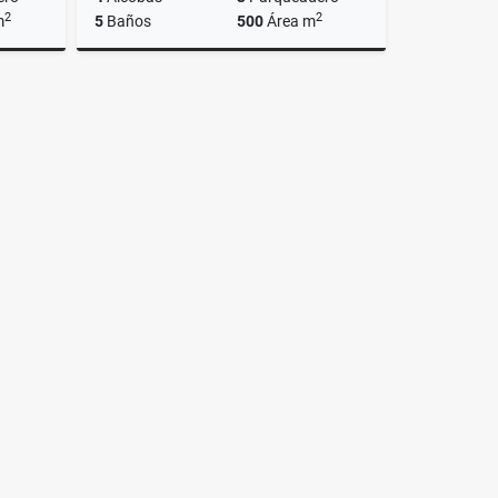
2
2
m
5
Baños
500
Área m
Venta
Venta
$950.000.000