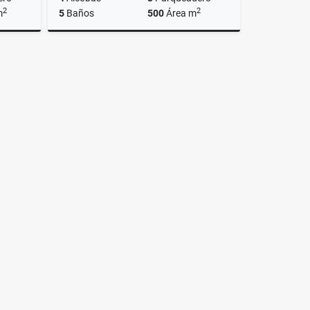
2
2
m
5
Baños
500
Área m
Venta
Venta
$950.000.000