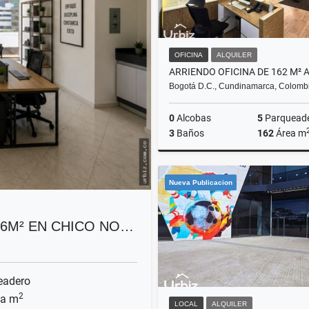
OFICINA
ALQUILER
Bogotá D.C., Cundinamarca, Colomb
0
Alcobas
5
Parquead
3
Baños
162
Área m
A
Nueva Publicacion
$20.736.000
26M² EN CHICO NO…
eadero
2
a m
LOCAL
ALQUILER