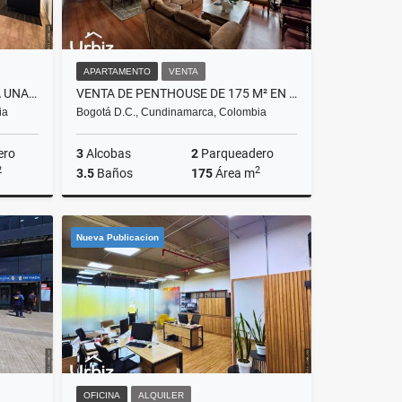
APARTAMENTO
VENTA
ARRIENDO OFICINA DE 162 M² A UNA CUADRA DE CC ANDINO
VENTA DE PENTHOUSE DE 175 M² EN CONJUNTO CON PISCINA Y CLUB HOUSE
ia
Bogotá D.C., Cundinamarca, Colombia
ero
3
Alcobas
2
Parqueadero
2
2
3.5
Baños
175
Área m
lquiler
Venta
Nueva Publicacion
$1.250.000.000
OFICINA
ALQUILER