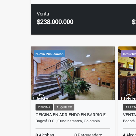
Venta
$238.000.000
$
Nueva Publicacion
Inmueble
OFICINA
ALQUILER
APART
OFICINA EN ARRIENDO EN BARRIO EL LAGO SOBRE CARRERA 15 CON 74 DE 17 M²
Bogotá D.C., Cundinamarca, Colombia
Bogotá 
0
Alcobas
0
Parqueadero
4
Alco