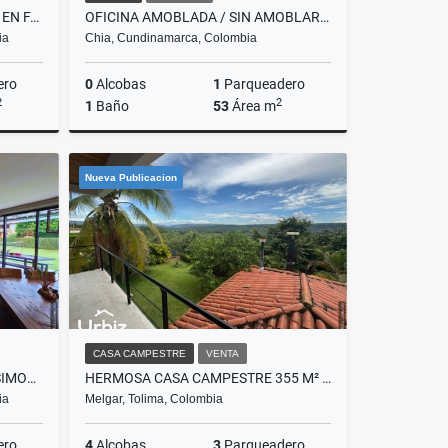
ARRIENDO DE LOCAL DE 120 M² EN FACHADA DE NUESTRO BOGOTÁ
OFICINA AMOBLADA / SIN AMOBLAR ARRIENDO DE 53 M² EDIFICIO BELENUS CHIA
ia
Chia, Cundinamarca, Colombia
ero
0
Alcobas
1
Parqueadero
2
2
1
Baño
53
Área m
lquiler
Alquiler
Nueva Publicacion
$3.445.000
CASA CAMPESTRE
VENTA
VENDO CASA DE LUJO EN SAN SIMON DE 447M
HERMOSA CASA CAMPESTRE 355 M² EN VERDESOL, MELGAR
ia
Melgar, Tolima, Colombia
ero
4
Alcobas
3
Parqueadero