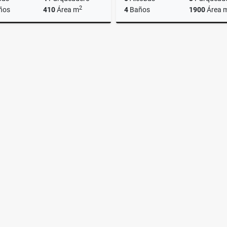
2
ños
410
Área m
4
Baños
1900
Área 
Alquiler
000.000
$23.900.000
$3.500.000.000