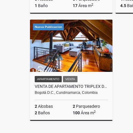
2
1
Baño
17
Área m
4.5
Ba
Alquiler
Venta
Nueva Publicacion
$900.000
$3.485.
APARTAMENTO
VENTA
VENTA DE APARTAMENTO TRIPLEX DE 100 M² EN SAN PATRICIO
Bogotá D.C., Cundinamarca, Colombia
2
Alcobas
2
Parqueadero
2
2
Baños
100
Área m
Venta