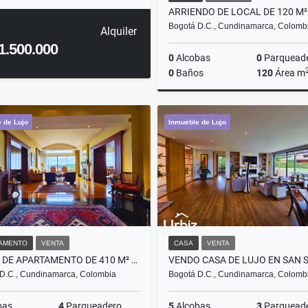
Bogotá D.C., Cundinamarca, Colomb
Alquiler
1.500.000
0
Alcobas
0
Parquead
0
Baños
120
Área m
A
 de Lujo
Inmueble de Lujo
$19.200.000
AMENTO
VENTA
CASA
VENTA
VENTA DE APARTAMENTO DE 410 M² CON 65 M² DE TERRAZAS EN BOSQUE MEDINA
D.C., Cundinamarca, Colombia
Bogotá D.C., Cundinamarca, Colomb
bas
4
Parqueadero
5
Alcobas
3
Parquead