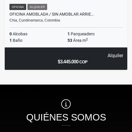
OFICINA
ALQUILER
OFICINA AMOBLADA / SIN AMOBLAR ARRIE…
Chia, Cundinamarca, Colombia
0
Alcobas
1
Parqueadero
2
1
Baño
53
Área m
Alquiler
$3.445.000
COP
QUIÉNES SOMOS