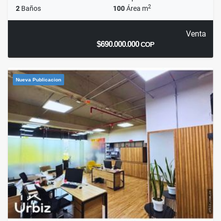
2
2
Baños
100
Área m
Venta
$690.000.000
COP
Nueva Publicacion