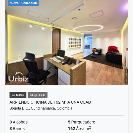
Nueva Publicacion
OFICINA
ALQUILER
ARRIENDO OFICINA DE 162 M² A UNA CUAD…
Bogotá D.C., Cundinamarca, Colombia
0
Alcobas
5
Parqueadero
2
3
Baños
162
Área m