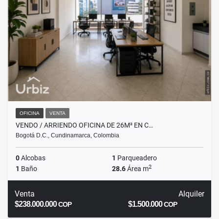
OFICINA
VENTA
VENDO / ARRIENDO OFICINA DE 26M² EN C…
Bogotá D.C., Cundinamarca, Colombia
0
Alcobas
1
Parqueadero
2
1
Baño
28.6
Área m
Venta
Alquiler
$238.000.000
$1.500.000
COP
COP