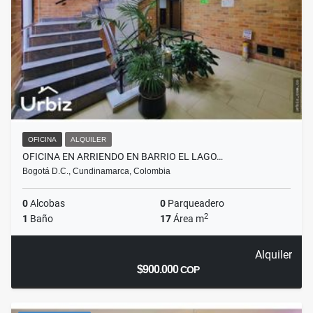
OFICINA
ALQUILER
OFICINA EN ARRIENDO EN BARRIO EL LAGO…
Bogotá D.C., Cundinamarca, Colombia
0
Alcobas
0
Parqueadero
2
1
Baño
17
Área m
Alquiler
$900.000
COP