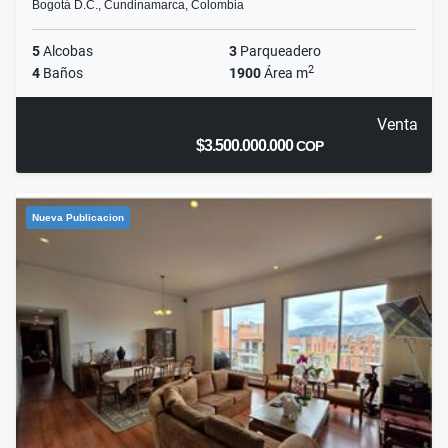
Bogotá D.C., Cundinamarca, Colombia
5
Alcobas
3
Parqueadero
2
4
Baños
1900
Área m
Venta
$3.500.000.000
COP
Nueva Publicacion