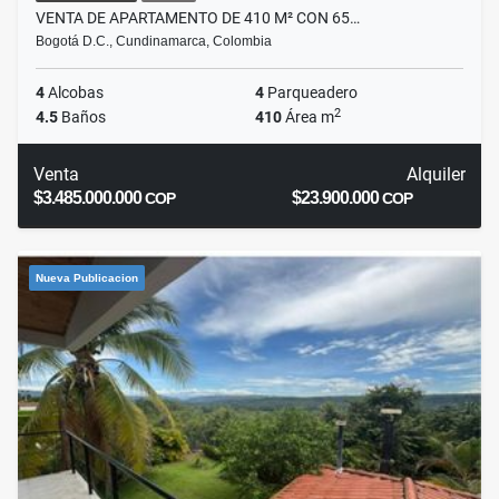
VENTA DE APARTAMENTO DE 410 M² CON 65…
Bogotá D.C., Cundinamarca, Colombia
4
Alcobas
4
Parqueadero
2
4.5
Baños
410
Área m
Venta
Alquiler
$3.485.000.000
$23.900.000
COP
COP
Nueva Publicacion