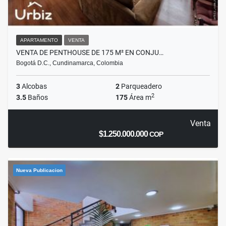
APARTAMENTO
VENTA
VENTA DE PENTHOUSE DE 175 M² EN CONJU…
Bogotá D.C., Cundinamarca, Colombia
3
Alcobas
2
Parqueadero
2
3.5
Baños
175
Área m
Venta
$1.250.000.000
COP
Nueva Publicacion