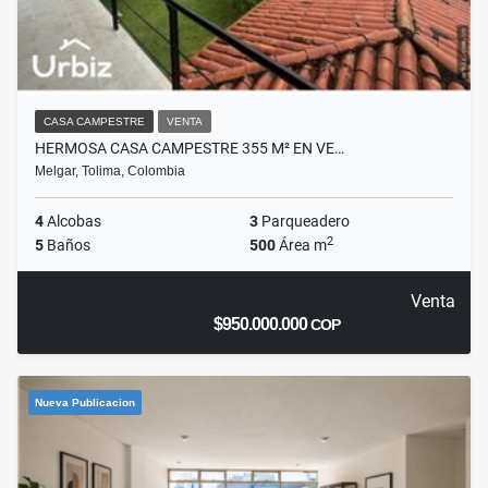
CASA CAMPESTRE
VENTA
HERMOSA CASA CAMPESTRE 355 M² EN VE…
Melgar, Tolima, Colombia
4
Alcobas
3
Parqueadero
2
5
Baños
500
Área m
Venta
$950.000.000
COP
Nueva Publicacion