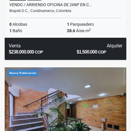
VENDO / ARRIENDO OFICINA DE 26M² EN C…
Bogotá D.C., Cundinamarca, Colombia
0
Alcobas
1
Parqueadero
2
1
Baño
28.6
Área m
Venta
Alquiler
$238.000.000
$1.500.000
COP
COP
Nueva Publicacion