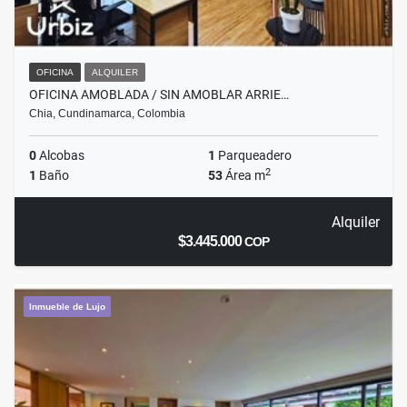
OFICINA
ALQUILER
OFICINA AMOBLADA / SIN AMOBLAR ARRIE…
Chia, Cundinamarca, Colombia
0
Alcobas
1
Parqueadero
2
1
Baño
53
Área m
Alquiler
$3.445.000
COP
Inmueble de Lujo