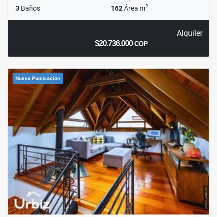
2
3
Baños
162
Área m
Alquiler
$20.736.000
COP
Nueva Publicacion