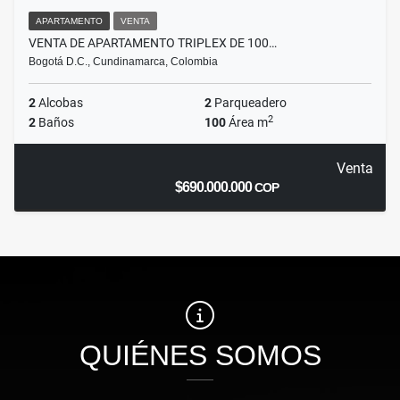
APARTAMENTO
VENTA
VENTA DE APARTAMENTO TRIPLEX DE 100…
Bogotá D.C., Cundinamarca, Colombia
2
Alcobas
2
Parqueadero
2
2
Baños
100
Área m
Venta
$690.000.000
COP
QUIÉNES SOMOS