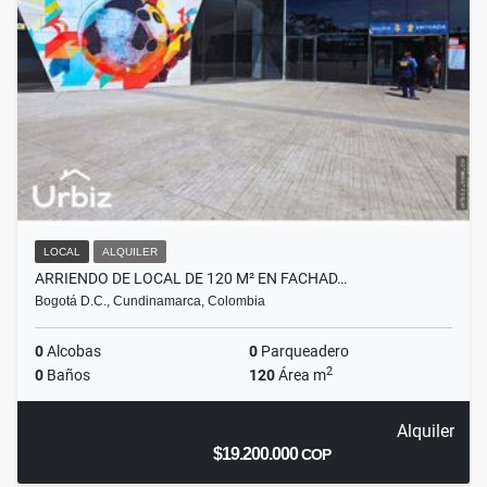
LOCAL
ALQUILER
ARRIENDO DE LOCAL DE 120 M² EN FACHAD…
Bogotá D.C., Cundinamarca, Colombia
0
Alcobas
0
Parqueadero
2
0
Baños
120
Área m
Alquiler
$19.200.000
COP