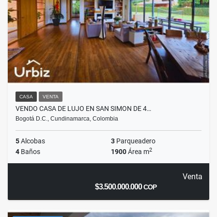
CASA
VENTA
VENDO CASA DE LUJO EN SAN SIMON DE 4…
Bogotá D.C., Cundinamarca, Colombia
5
Alcobas
3
Parqueadero
2
4
Baños
1900
Área m
Venta
$3.500.000.000
COP