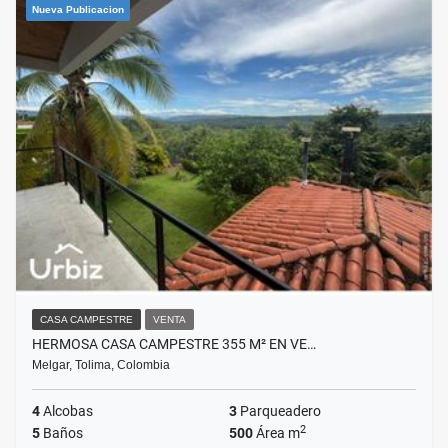
Nueva Publicacion
CASA CAMPESTRE
VENTA
HERMOSA CASA CAMPESTRE 355 M² EN VE…
Melgar, Tolima, Colombia
4
Alcobas
3
Parqueadero
2
5
Baños
500
Área m