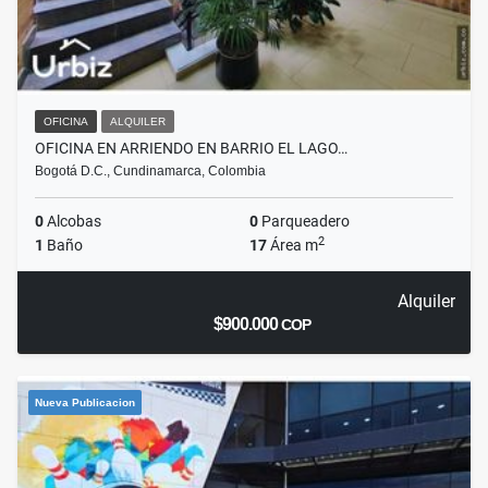
OFICINA
ALQUILER
OFICINA EN ARRIENDO EN BARRIO EL LAGO…
Bogotá D.C., Cundinamarca, Colombia
0
Alcobas
0
Parqueadero
2
1
Baño
17
Área m
Alquiler
$900.000
COP
Nueva Publicacion