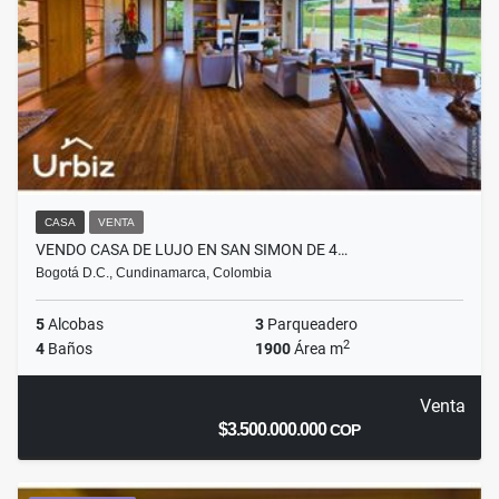
CASA
VENTA
VENDO CASA DE LUJO EN SAN SIMON DE 4…
Bogotá D.C., Cundinamarca, Colombia
5
Alcobas
3
Parqueadero
2
4
Baños
1900
Área m
Venta
$3.500.000.000
COP