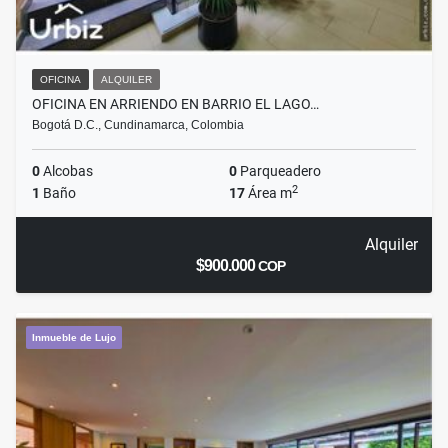
OFICINA
ALQUILER
OFICINA EN ARRIENDO EN BARRIO EL LAGO…
Bogotá D.C., Cundinamarca, Colombia
0
Alcobas
0
Parqueadero
2
1
Baño
17
Área m
Alquiler
$900.000
COP
Inmueble de Lujo