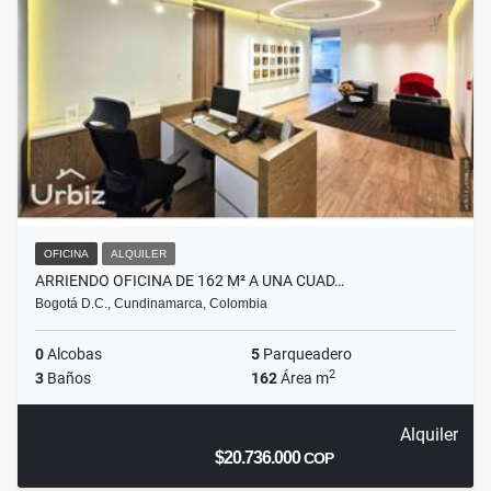
OFICINA
ALQUILER
ARRIENDO OFICINA DE 162 M² A UNA CUAD…
Bogotá D.C., Cundinamarca, Colombia
0
Alcobas
5
Parqueadero
2
3
Baños
162
Área m
Alquiler
$20.736.000
COP