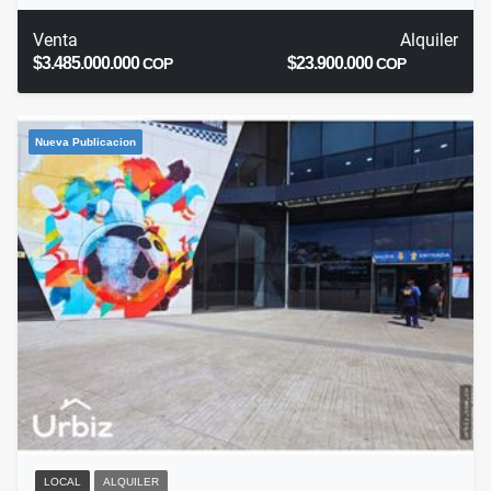
Venta
Alquiler
$3.485.000.000
$23.900.000
COP
COP
Nueva Publicacion
LOCAL
ALQUILER