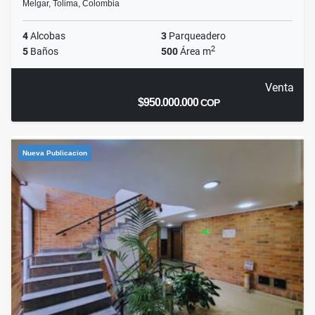
Melgar, Tolima, Colombia
4
Alcobas
3
Parqueadero
2
5
Baños
500
Área m
Venta
$950.000.000
COP
Nueva Publicacion