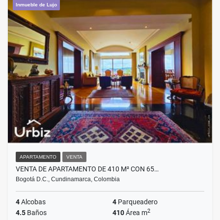
Inmueble de Lujo
APARTAMENTO
VENTA
VENTA DE APARTAMENTO DE 410 M² CON 65…
Bogotá D.C., Cundinamarca, Colombia
4
Alcobas
4
Parqueadero
2
4.5
Baños
410
Área m