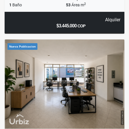
2
1
Baño
53
Área m
Alquiler
$3.445.000
COP
Nueva Publicacion