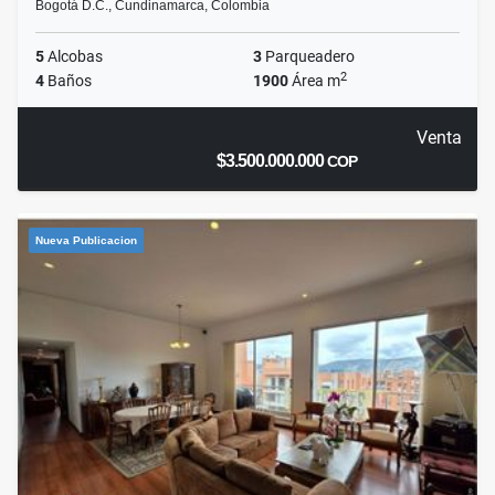
Bogotá D.C., Cundinamarca, Colombia
5
Alcobas
3
Parqueadero
2
4
Baños
1900
Área m
Venta
$3.500.000.000
COP
Nueva Publicacion