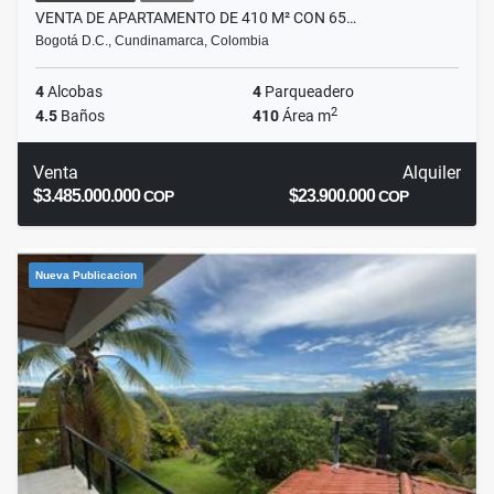
VENTA DE APARTAMENTO DE 410 M² CON 65…
Bogotá D.C., Cundinamarca, Colombia
4
Alcobas
4
Parqueadero
2
4.5
Baños
410
Área m
Venta
Alquiler
$3.485.000.000
$23.900.000
COP
COP
Nueva Publicacion