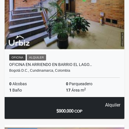
OFICINA
ALQUILER
OFICINA EN ARRIENDO EN BARRIO EL LAGO…
Bogotá D.C., Cundinamarca, Colombia
0
Alcobas
0
Parqueadero
2
1
Baño
17
Área m
Alquiler
$900.000
COP