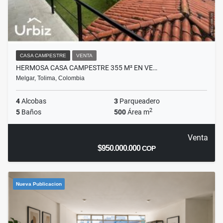
CASA CAMPESTRE
VENTA
HERMOSA CASA CAMPESTRE 355 M² EN VE…
Melgar, Tolima, Colombia
4
Alcobas
3
Parqueadero
2
5
Baños
500
Área m
Venta
$950.000.000
COP
Nueva Publicacion