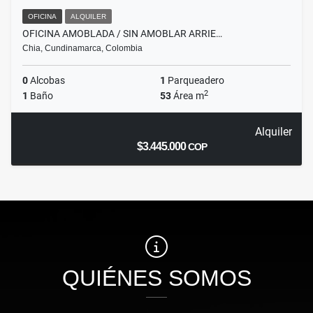
OFICINA
ALQUILER
OFICINA AMOBLADA / SIN AMOBLAR ARRIE…
Chia, Cundinamarca, Colombia
0
Alcobas
1
Parqueadero
2
1
Baño
53
Área m
Alquiler
$3.445.000
COP
QUIÉNES SOMOS