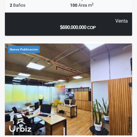
2
2
Baños
100
Área m
Venta
$690.000.000
COP
Nueva Publicacion