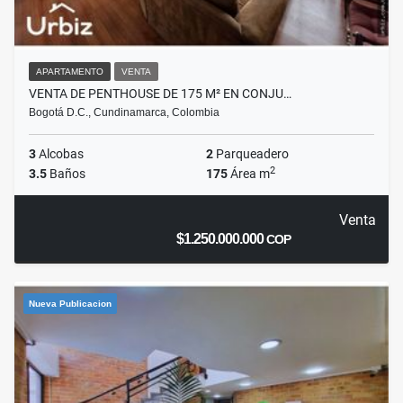
APARTAMENTO
VENTA
VENTA DE PENTHOUSE DE 175 M² EN CONJU…
Bogotá D.C., Cundinamarca, Colombia
3
Alcobas
2
Parqueadero
2
3.5
Baños
175
Área m
Venta
$1.250.000.000
COP
Nueva Publicacion