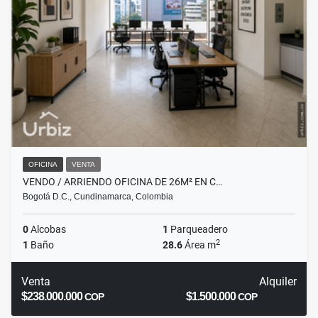
OFICINA
VENTA
VENDO / ARRIENDO OFICINA DE 26M² EN C…
Bogotá D.C., Cundinamarca, Colombia
0
Alcobas
1
Parqueadero
2
1
Baño
28.6
Área m
Venta
Alquiler
$238.000.000
$1.500.000
COP
COP