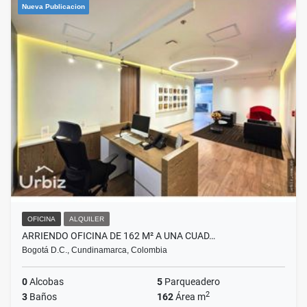
Nueva Publicacion
OFICINA
ALQUILER
ARRIENDO OFICINA DE 162 M² A UNA CUAD…
Bogotá D.C., Cundinamarca, Colombia
0
Alcobas
5
Parqueadero
2
3
Baños
162
Área m