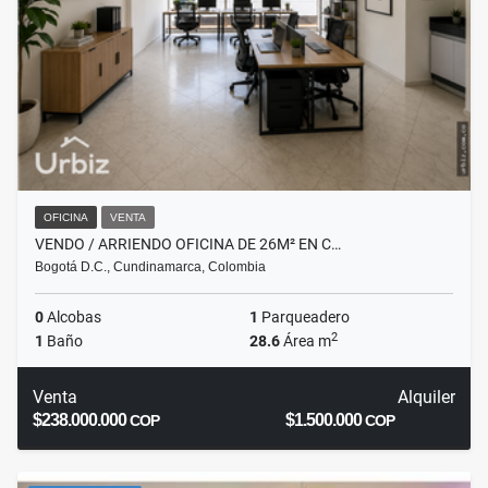
OFICINA
VENTA
VENDO / ARRIENDO OFICINA DE 26M² EN C…
Bogotá D.C., Cundinamarca, Colombia
0
Alcobas
1
Parqueadero
2
1
Baño
28.6
Área m
Venta
Alquiler
$238.000.000
$1.500.000
COP
COP