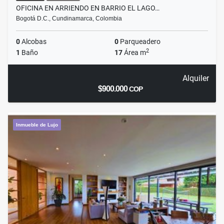
OFICINA EN ARRIENDO EN BARRIO EL LAGO…
Bogotá D.C., Cundinamarca, Colombia
0
Alcobas
0
Parqueadero
2
1
Baño
17
Área m
Alquiler
$900.000
COP
Inmueble de Lujo