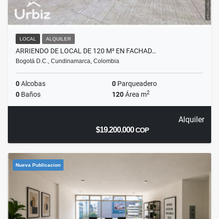
LOCAL
ALQUILER
ARRIENDO DE LOCAL DE 120 M² EN FACHAD…
Bogotá D.C., Cundinamarca, Colombia
0
Alcobas
0
Parqueadero
2
0
Baños
120
Área m
Alquiler
$19.200.000
COP
Nueva Publicacion