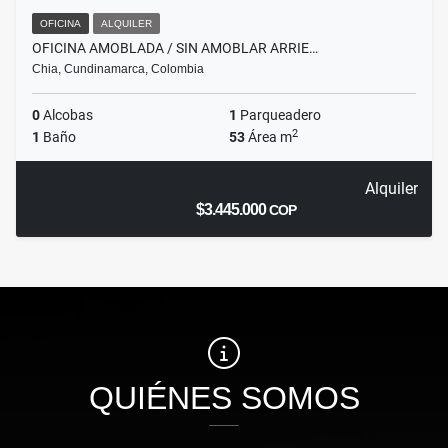
OFICINA
ALQUILER
OFICINA AMOBLADA / SIN AMOBLAR ARRIE…
Chia, Cundinamarca, Colombia
0
Alcobas
1
Parqueadero
2
1
Baño
53
Área m
Alquiler
$3.445.000
COP
QUIÉNES SOMOS