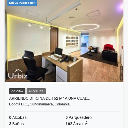
Nueva Publicacion
OFICINA
ALQUILER
ARRIENDO OFICINA DE 162 M² A UNA CUAD…
Bogotá D.C., Cundinamarca, Colombia
0
Alcobas
5
Parqueadero
2
3
Baños
162
Área m