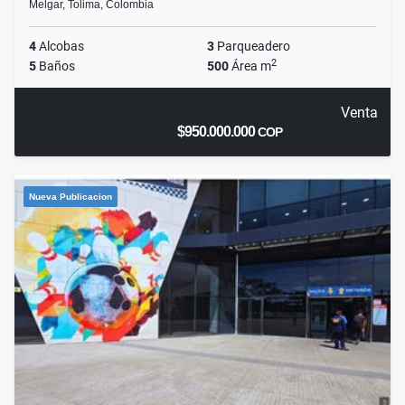
Melgar, Tolima, Colombia
4
Alcobas
3
Parqueadero
2
5
Baños
500
Área m
Venta
$950.000.000
COP
Nueva Publicacion