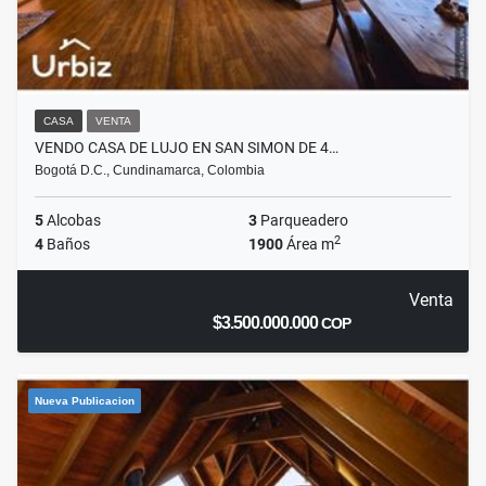
CASA
VENTA
VENDO CASA DE LUJO EN SAN SIMON DE 4…
Bogotá D.C., Cundinamarca, Colombia
5
Alcobas
3
Parqueadero
2
4
Baños
1900
Área m
Venta
$3.500.000.000
COP
Nueva Publicacion