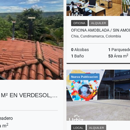
OFICINA
ALQUILER
Chia, Cundinamarca, Colombia
0
Alcobas
1
Parquead
2
1
Baño
53
Área m
A
Nueva Publicacion
$3.445.000
 M² EN VERDESOL,…
eadero
2
a m
LOCAL
ALQUILER