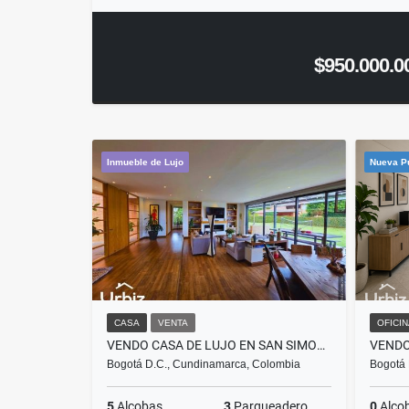
$950.000.0
Inmueble de Lujo
Nueva P
CASA
VENTA
OFICI
VENDO CASA DE LUJO EN SAN SIMON DE 447M
Bogotá D.C., Cundinamarca, Colombia
Bogotá 
5
Alcobas
3
Parqueadero
0
Alco