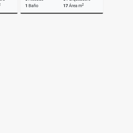
2
2
1
Baño
17
Área m
Venta
Alquiler
$900.000