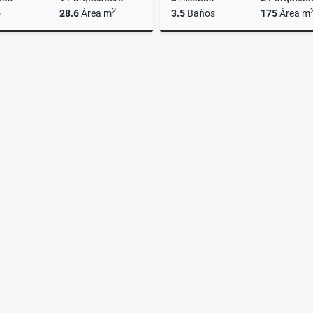
2
o
28.6
Área m
3.5
Baños
175
Área m
Alquiler
0.000
$1.500.000
$1.250.000.000