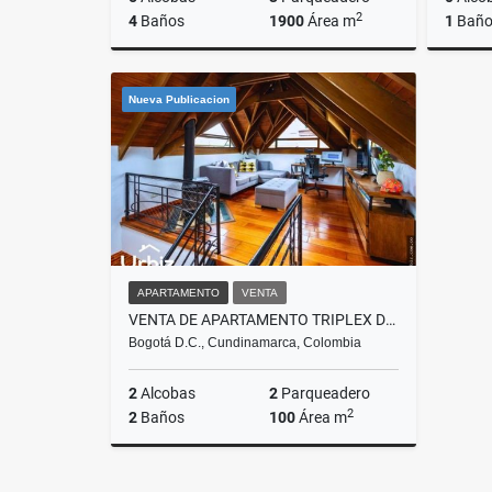
2
4
Baños
1900
Área m
1
Bañ
Venta
Venta
Nueva Publicacion
$3.500.000.000
$238.00
APARTAMENTO
VENTA
VENTA DE APARTAMENTO TRIPLEX DE 100 M² EN SAN PATRICIO
Bogotá D.C., Cundinamarca, Colombia
2
Alcobas
2
Parqueadero
2
2
Baños
100
Área m
Venta