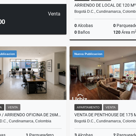
Bogotá D.C., Cundinamarca, Colomb
Venta
00
0
Alcobas
0
Parquead
0
Baños
120
Área m
A
ublicacion
Nueva Publicacion
$19.200.000
NA
VENTA
APARTAMENTO
VENTA
VENDO / ARRIENDO OFICINA DE 26M² EN CHICO NORTE 98 CON 15
D.C., Cundinamarca, Colombia
Bogotá D.C., Cundinamarca, Colomb
bas
1
Parqueadero
3
Alcobas
2
Parquead