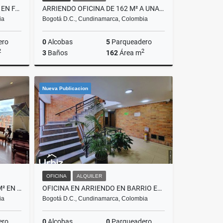
ARRIENDO DE LOCAL DE 120 M² EN FACHADA DE NUESTRO BOGOTÁ
ARRIENDO OFICINA DE 162 M² A UNA CUADRA DE CC ANDINO
ia
Bogotá D.C., Cundinamarca, Colombia
ero
0
Alcobas
5
Parqueadero
2
2
3
Baños
162
Área m
lquiler
Alquiler
Nueva Publicacion
$20.736.000
OFICINA
ALQUILER
VENTA DE PENTHOUSE DE 175 M² EN CONJUNTO CON PISCINA Y CLUB HOUSE
OFICINA EN ARRIENDO EN BARRIO EL LAGO SOBRE CARRERA 15 CON 74 DE 17 M²
ia
Bogotá D.C., Cundinamarca, Colombia
ero
0
Alcobas
0
Parqueadero