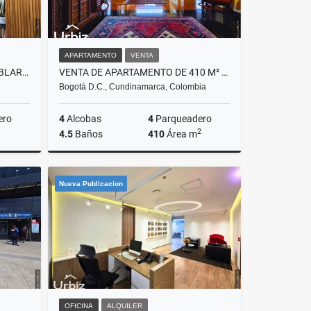
APARTAMENTO
VENTA
OFICINA AMOBLADA / SIN AMOBLAR ARRIENDO DE 53 M² EDIFICIO BELENUS CHIA
VENTA DE APARTAMENTO DE 410 M² CON 65 M² DE TERRAZAS EN BOSQUE MEDINA
Bogotá D.C., Cundinamarca, Colombia
ero
4
Alcobas
4
Parqueadero
2
4.5
Baños
410
Área m
lquiler
Venta
Alquiler
Nueva Publicacion
$3.485.000.000
$23.900.000
OFICINA
ALQUILER