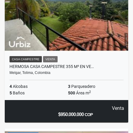
CASA CAMPESTRE
VENTA
HERMOSA CASA CAMPESTRE 355 M² EN VE…
Melgar, Tolima, Colombia
4
Alcobas
3
Parqueadero
2
5
Baños
500
Área m
Venta
$950.000.000
COP