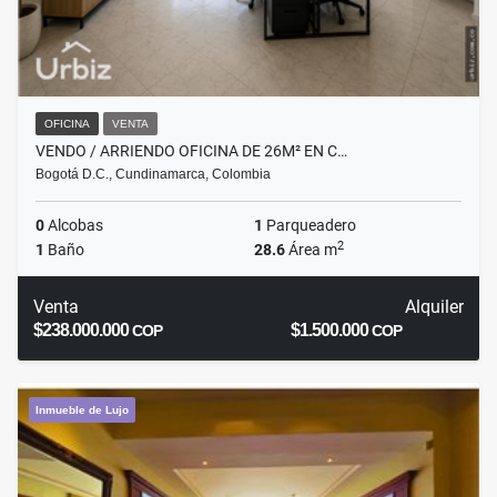
OFICINA
VENTA
VENDO / ARRIENDO OFICINA DE 26M² EN C…
Bogotá D.C., Cundinamarca, Colombia
0
Alcobas
1
Parqueadero
2
1
Baño
28.6
Área m
Venta
Alquiler
$238.000.000
$1.500.000
COP
COP
Inmueble de Lujo