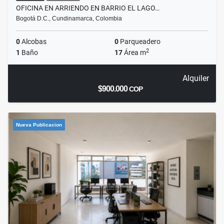
OFICINA EN ARRIENDO EN BARRIO EL LAGO…
Bogotá D.C., Cundinamarca, Colombia
0
Alcobas
0
Parqueadero
2
1
Baño
17
Área m
Alquiler
$900.000
COP
Nueva Publicacion