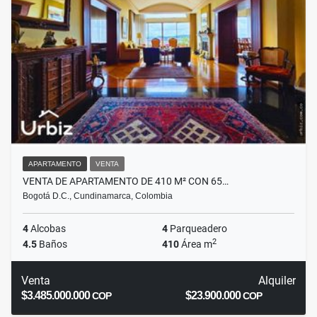
APARTAMENTO
VENTA
VENTA DE APARTAMENTO DE 410 M² CON 65…
Bogotá D.C., Cundinamarca, Colombia
4
Alcobas
4
Parqueadero
2
4.5
Baños
410
Área m
Venta
Alquiler
$3.485.000.000
$23.900.000
COP
COP