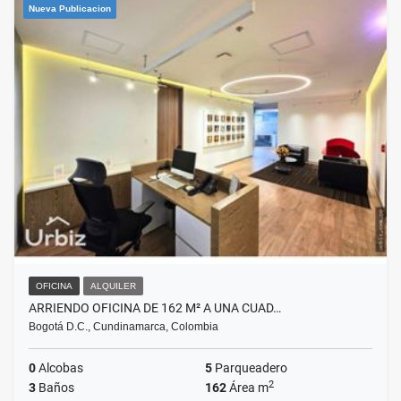
Nueva Publicacion
OFICINA
ALQUILER
ARRIENDO OFICINA DE 162 M² A UNA CUAD…
Bogotá D.C., Cundinamarca, Colombia
0
Alcobas
5
Parqueadero
2
3
Baños
162
Área m