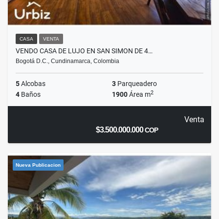
CASA
VENTA
VENDO CASA DE LUJO EN SAN SIMON DE 4…
Bogotá D.C., Cundinamarca, Colombia
5
Alcobas
3
Parqueadero
2
4
Baños
1900
Área m
Venta
$3.500.000.000
COP
Nueva Publicacion