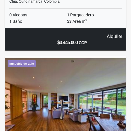
Chia, Cundinamarca, Colombia
0
Alcobas
1
Parqueadero
2
1
Baño
53
Área m
Alquiler
$3.445.000
COP
Inmueble de Lujo