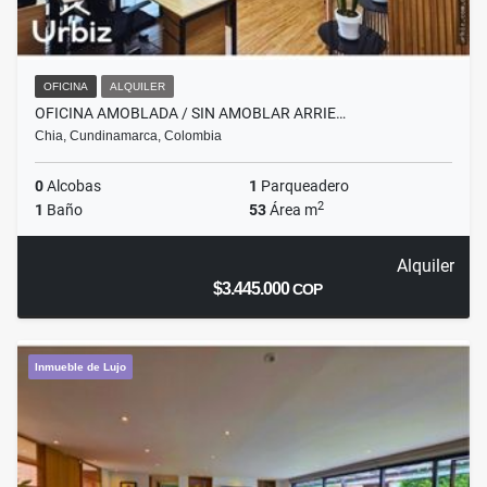
OFICINA
ALQUILER
OFICINA AMOBLADA / SIN AMOBLAR ARRIE…
Chia, Cundinamarca, Colombia
0
Alcobas
1
Parqueadero
2
1
Baño
53
Área m
Alquiler
$3.445.000
COP
Inmueble de Lujo