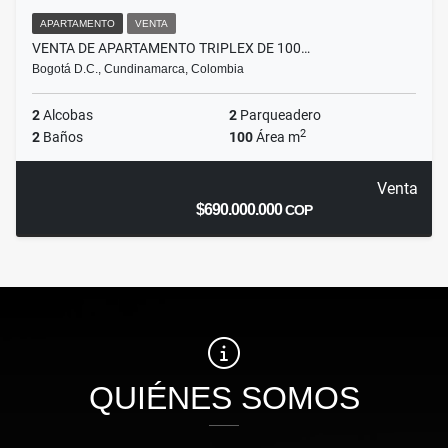
APARTAMENTO
VENTA
VENTA DE APARTAMENTO TRIPLEX DE 100…
Bogotá D.C., Cundinamarca, Colombia
2
Alcobas
2
Parqueadero
2
2
Baños
100
Área m
Venta
$690.000.000
COP
QUIÉNES SOMOS