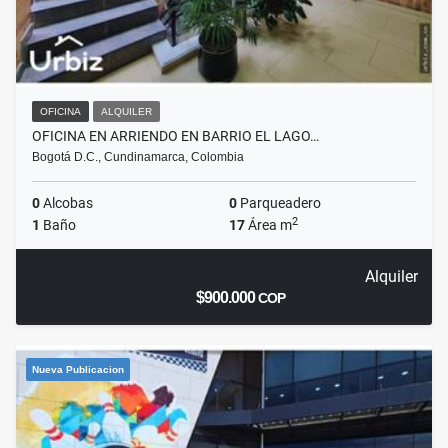
OFICINA
ALQUILER
OFICINA EN ARRIENDO EN BARRIO EL LAGO…
Bogotá D.C., Cundinamarca, Colombia
0
Alcobas
0
Parqueadero
2
1
Baño
17
Área m
Alquiler
$900.000
COP
Nueva Publicacion