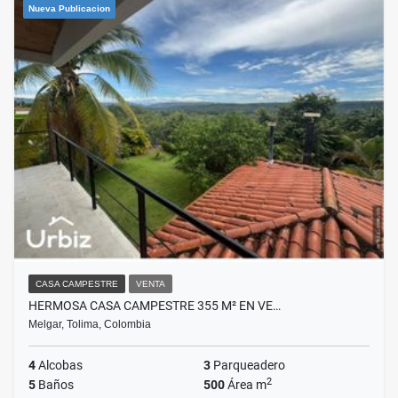
Nueva Publicacion
CASA CAMPESTRE
VENTA
HERMOSA CASA CAMPESTRE 355 M² EN VE…
Melgar, Tolima, Colombia
4
Alcobas
3
Parqueadero
2
5
Baños
500
Área m