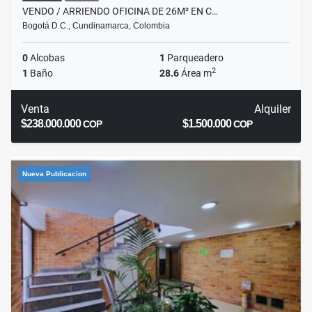
VENDO / ARRIENDO OFICINA DE 26M² EN C…
Bogotá D.C., Cundinamarca, Colombia
0
Alcobas
1
Parqueadero
2
1
Baño
28.6
Área m
Venta
Alquiler
$238.000.000
$1.500.000
COP
COP
Nueva Publicacion