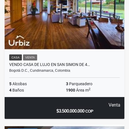
CASA
VENTA
VENDO CASA DE LUJO EN SAN SIMON DE 4…
Bogotá D.C., Cundinamarca, Colombia
5
Alcobas
3
Parqueadero
2
4
Baños
1900
Área m
Venta
$3.500.000.000
COP