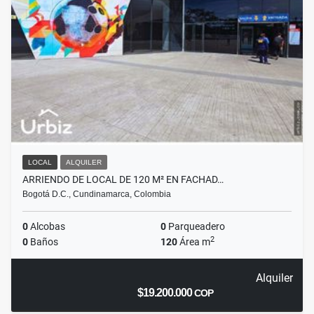
LOCAL
ALQUILER
ARRIENDO DE LOCAL DE 120 M² EN FACHAD…
Bogotá D.C., Cundinamarca, Colombia
0
Alcobas
0
Parqueadero
2
0
Baños
120
Área m
Alquiler
$19.200.000
COP