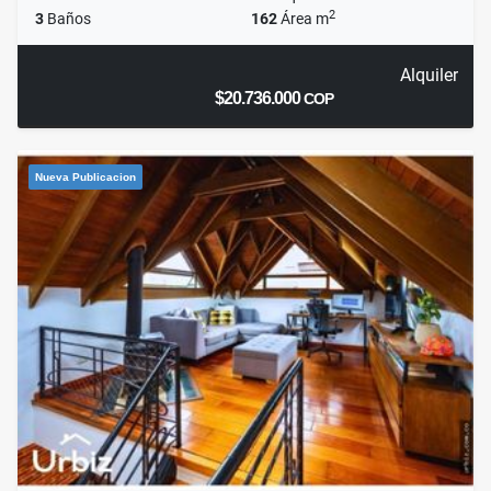
2
3
Baños
162
Área m
Alquiler
$20.736.000
COP
Nueva Publicacion