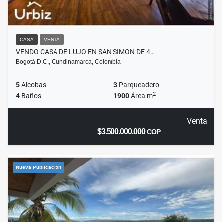
CASA
VENTA
VENDO CASA DE LUJO EN SAN SIMON DE 4…
Bogotá D.C., Cundinamarca, Colombia
5
Alcobas
3
Parqueadero
2
4
Baños
1900
Área m
Venta
$3.500.000.000
COP
Nueva Publicacion