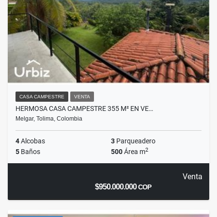
CASA CAMPESTRE
VENTA
HERMOSA CASA CAMPESTRE 355 M² EN VE…
Melgar, Tolima, Colombia
4
Alcobas
3
Parqueadero
2
5
Baños
500
Área m
Venta
$950.000.000
COP