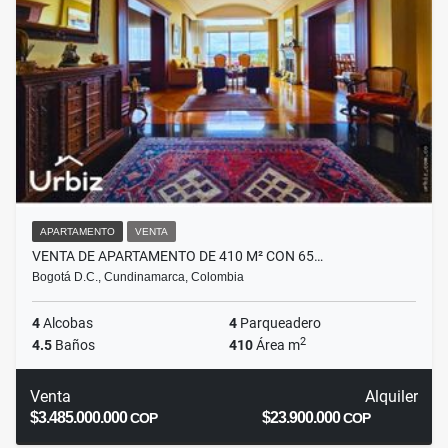
APARTAMENTO
VENTA
VENTA DE APARTAMENTO DE 410 M² CON 65…
Bogotá D.C., Cundinamarca, Colombia
4
Alcobas
4
Parqueadero
2
4.5
Baños
410
Área m
Venta
Alquiler
$3.485.000.000
$23.900.000
COP
COP