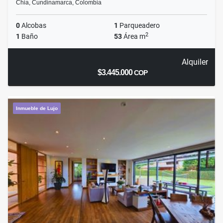
Chia, Cundinamarca, Colombia
0
Alcobas
1
Parqueadero
2
1
Baño
53
Área m
Alquiler
$3.445.000
COP
Inmueble de Lujo