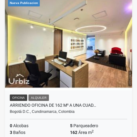
Nueva Publicacion
OFICINA
ALQUILER
ARRIENDO OFICINA DE 162 M² A UNA CUAD…
Bogotá D.C., Cundinamarca, Colombia
0
Alcobas
5
Parqueadero
2
3
Baños
162
Área m