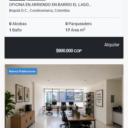
OFICINA EN ARRIENDO EN BARRIO EL LAGO…
Bogotá D.C., Cundinamarca, Colombia
0
Alcobas
0
Parqueadero
2
1
Baño
17
Área m
Alquiler
$900.000
COP
Nueva Publicacion