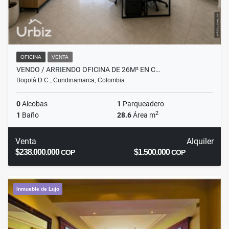
OFICINA
VENTA
VENDO / ARRIENDO OFICINA DE 26M² EN C…
Bogotá D.C., Cundinamarca, Colombia
0
Alcobas
1
Parqueadero
2
1
Baño
28.6
Área m
Venta
Alquiler
$238.000.000
$1.500.000
COP
COP
Inmueble de Lujo