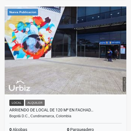
Nueva Publicacion
LOCAL
ALQUILER
ARRIENDO DE LOCAL DE 120 M² EN FACHAD…
Bogotá D.C., Cundinamarca, Colombia
0
Alcobas
0
Parqueadero