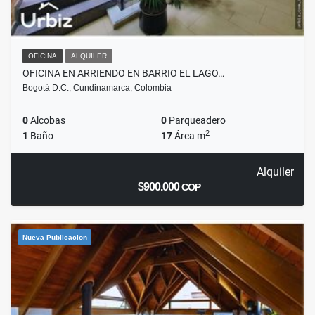
OFICINA
ALQUILER
OFICINA EN ARRIENDO EN BARRIO EL LAGO…
Bogotá D.C., Cundinamarca, Colombia
0
Alcobas
0
Parqueadero
2
1
Baño
17
Área m
Alquiler
$900.000
COP
Nueva Publicacion