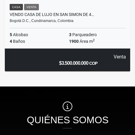
CASA
VENTA
VENDO CASA DE LUJO EN SAN SIMON DE 4…
Bogotá D.C., Cundinamarca, Colombia
5
Alcobas
3
Parqueadero
2
4
Baños
1900
Área m
Venta
$3.500.000.000
COP
QUIÉNES SOMOS