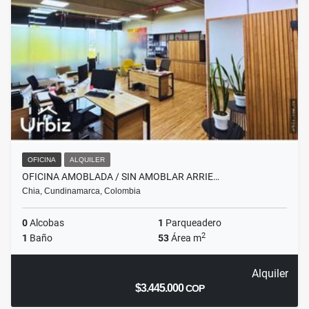
OFICINA
ALQUILER
OFICINA AMOBLADA / SIN AMOBLAR ARRIE…
Chia, Cundinamarca, Colombia
0
Alcobas
1
Parqueadero
2
1
Baño
53
Área m
Alquiler
$3.445.000
COP