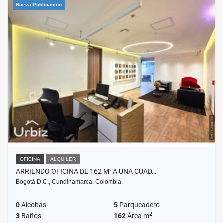
Nueva Publicacion
OFICINA
ALQUILER
ARRIENDO OFICINA DE 162 M² A UNA CUAD…
Bogotá D.C., Cundinamarca, Colombia
0
Alcobas
5
Parqueadero
2
3
Baños
162
Área m