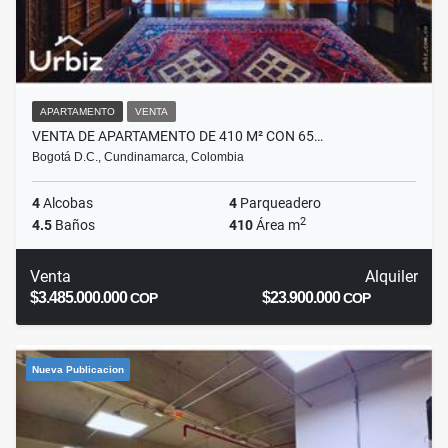
APARTAMENTO
VENTA
VENTA DE APARTAMENTO DE 410 M² CON 65…
Bogotá D.C., Cundinamarca, Colombia
4
Alcobas
4
Parqueadero
2
4.5
Baños
410
Área m
Venta
Alquiler
$3.485.000.000
$23.900.000
COP
COP
Nueva Publicacion