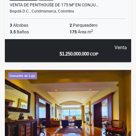
VENTA DE PENTHOUSE DE 175 M² EN CONJU…
Bogotá D.C., Cundinamarca, Colombia
3
Alcobas
2
Parqueadero
2
3.5
Baños
175
Área m
Venta
$1.250.000.000
COP
Inmueble de Lujo