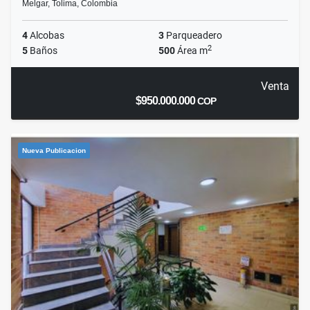
Melgar, Tolima, Colombia
4
Alcobas
3
Parqueadero
2
5
Baños
500
Área m
Venta
$950.000.000
COP
Nueva Publicacion