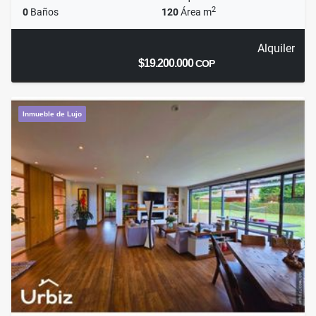
2
0
Baños
120
Área m
Alquiler
$19.200.000
COP
Inmueble de Lujo