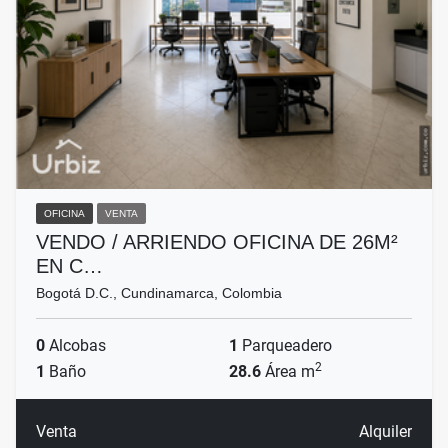
OFICINA
VENTA
VENDO / ARRIENDO OFICINA DE 26M²
EN C…
Bogotá D.C., Cundinamarca, Colombia
0
Alcobas
1
Parqueadero
2
1
Baño
28.6
Área m
Venta
Alquiler