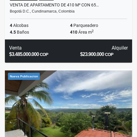
VENTA DE APARTAMENTO DE 410 M² CON 65…
Bogotá D.C., Cundinamarca, Colombia
4
Alcobas
4
Parqueadero
2
4.5
Baños
410
Área m
Venta
Alquiler
$3.485.000.000
$23.900.000
COP
COP
Nueva Publicacion