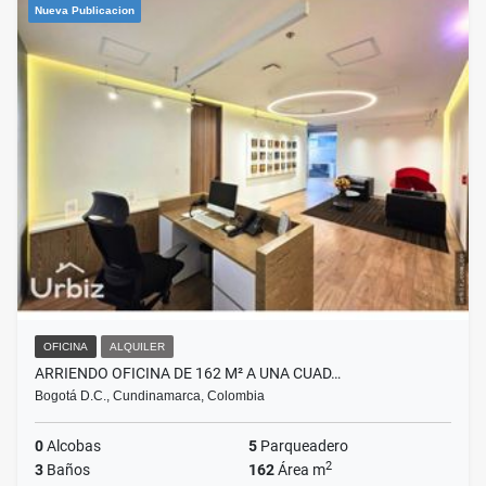
Nueva Publicacion
OFICINA
ALQUILER
ARRIENDO OFICINA DE 162 M² A UNA CUAD…
Bogotá D.C., Cundinamarca, Colombia
0
Alcobas
5
Parqueadero
2
3
Baños
162
Área m