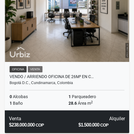
OFICINA
VENTA
VENDO / ARRIENDO OFICINA DE 26M² EN C…
Bogotá D.C., Cundinamarca, Colombia
0
Alcobas
1
Parqueadero
2
1
Baño
28.6
Área m
Venta
Alquiler
$238.000.000
$1.500.000
COP
COP