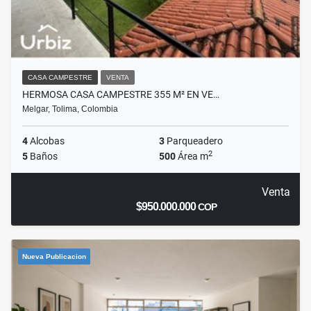
CASA CAMPESTRE
VENTA
HERMOSA CASA CAMPESTRE 355 M² EN VE…
Melgar, Tolima, Colombia
4
Alcobas
3
Parqueadero
2
5
Baños
500
Área m
Venta
$950.000.000
COP
Nueva Publicacion