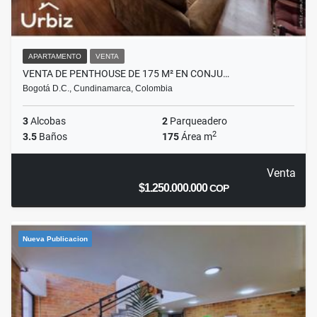
APARTAMENTO
VENTA
VENTA DE PENTHOUSE DE 175 M² EN CONJU…
Bogotá D.C., Cundinamarca, Colombia
3
Alcobas
2
Parqueadero
2
3.5
Baños
175
Área m
Venta
$1.250.000.000
COP
Nueva Publicacion