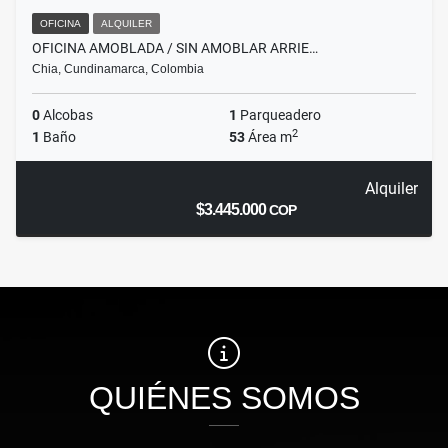
OFICINA
ALQUILER
OFICINA AMOBLADA / SIN AMOBLAR ARRIE…
Chia, Cundinamarca, Colombia
0
Alcobas
1
Parqueadero
2
1
Baño
53
Área m
Alquiler
$3.445.000
COP
QUIÉNES SOMOS