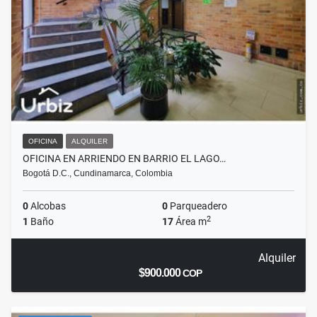
OFICINA
ALQUILER
OFICINA EN ARRIENDO EN BARRIO EL LAGO…
Bogotá D.C., Cundinamarca, Colombia
0
Alcobas
0
Parqueadero
2
1
Baño
17
Área m
Alquiler
$900.000
COP