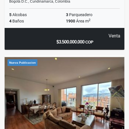
Bogotá D.C., Cundinamarca, Colombia
5
Alcobas
3
Parqueadero
2
4
Baños
1900
Área m
Venta
$3.500.000.000
COP
Nueva Publicacion