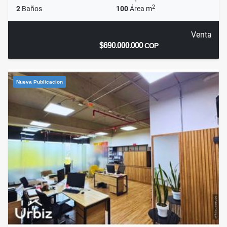
2
2
Baños
100
Área m
Venta
$690.000.000
COP
Nueva Publicacion