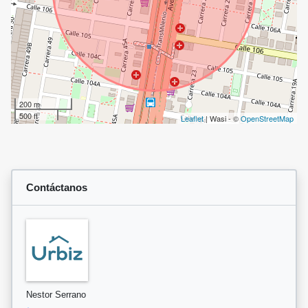
200 m
500 ft
Leaflet
| Wasi - ©
OpenStreetMap
Contáctanos
Nestor Serrano