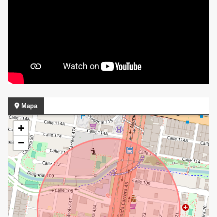
Mapa
+
−