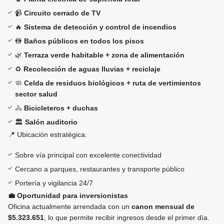
📹
Circuito cerrado de TV
🔥
Sistema de detección y control de incendios
🚻
Baños públicos en todos los pisos
🌿
Terraza verde habitable + zona de alimentación
♻️
Recolección de aguas lluvias + reciclaje
🧼
Celda de residuos biológicos + ruta de vertimientos
sector salud
🚴
Bicicleteros + duchas
🏛️
Salón auditorio
📍 Ubicación estratégica:
Sobre vía principal con excelente conectividad
Cercano a parques, restaurantes y transporte público
Portería y vigilancia 24/7
💼 Oportunidad para inversionistas
Oficina actualmente arrendada con un
canon mensual de
$5.323.651
, lo que permite recibir ingresos desde el primer día.