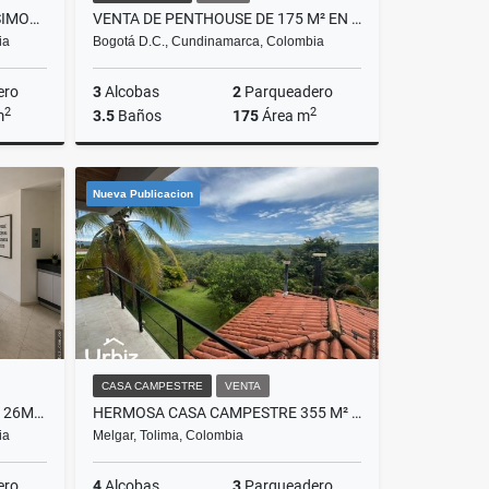
VENDO CASA DE LUJO EN SAN SIMON DE 447M
VENTA DE PENTHOUSE DE 175 M² EN CONJUNTO CON PISCINA Y CLUB HOUSE
ia
Bogotá D.C., Cundinamarca, Colombia
ero
3
Alcobas
2
Parqueadero
2
2
m
3.5
Baños
175
Área m
Venta
Venta
Nueva Publicacion
$1.250.000.000
CASA CAMPESTRE
VENTA
VENDO / ARRIENDO OFICINA DE 26M² EN CHICO NORTE 98 CON 15
HERMOSA CASA CAMPESTRE 355 M² EN VERDESOL, MELGAR
ia
Melgar, Tolima, Colombia
ero
4
Alcobas
3
Parqueadero