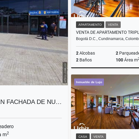
APARTAMENTO
VENTA
Bogotá D.C., Cundinamarca, Colomb
2
Alcobas
2
Parquead
2
Baños
100
Área m
Inmueble de Lujo
$700.000.000
 EN FACHADA DE NU…
eadero
2
a m
CASA
VENTA