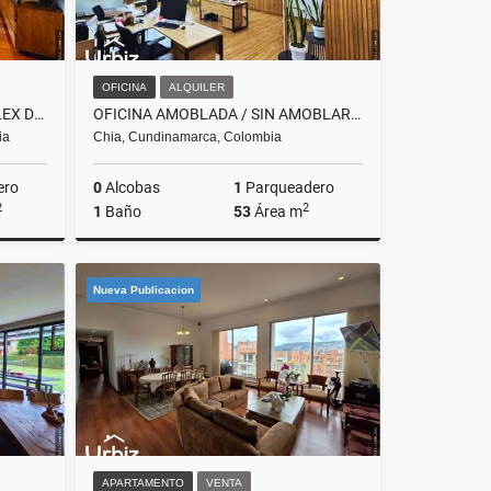
OFICINA
ALQUILER
VENTA DE APARTAMENTO TRIPLEX DE 100 M² EN SAN PATRICIO
OFICINA AMOBLADA / SIN AMOBLAR ARRIENDO DE 53 M² EDIFICIO BELENUS CHIA
ia
Chia, Cundinamarca, Colombia
ero
0
Alcobas
1
Parqueadero
2
2
1
Baño
53
Área m
Venta
Alquiler
Nueva Publicacion
$3.445.000
APARTAMENTO
VENTA