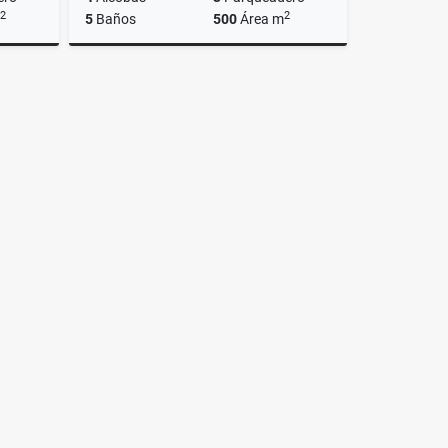
2
2
5
Baños
500
Área m
lquiler
Venta
00
$950.000.000