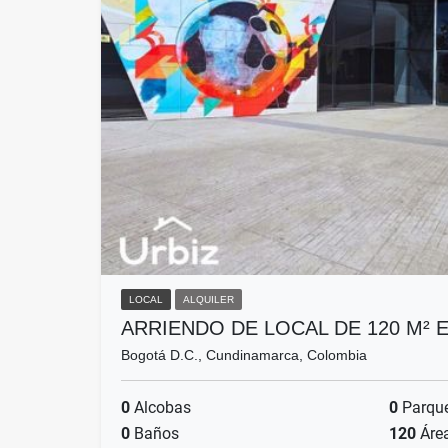
LOCAL
ALQUILER
ARRIENDO DE LOCAL DE 120 M²
Bogotá D.C., Cundinamarca, Colombia
0
Alcobas
0
Parqu
0
Baños
120
Áre