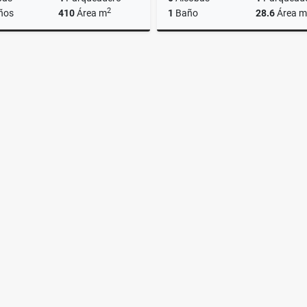
2
ños
410
Área m
1
Baño
28.6
Área m
Alquiler
Venta
A
000.000
$23.900.000
$238.000.000
$1.500.0