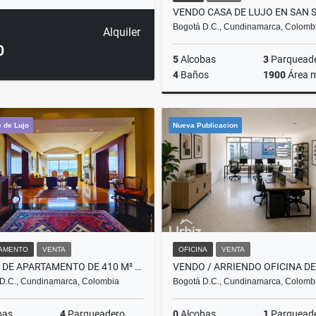
Bogotá D.C., Cundinamarca, Colomb
Alquiler
0
5
Alcobas
3
Parquead
4
Baños
1900
Área 
 de Lujo
Nueva Publicacion
$3.500.000.000
AMENTO
VENTA
OFICINA
VENTA
VENTA DE APARTAMENTO DE 410 M² CON 65 M² DE TERRAZAS EN BOSQUE MEDINA
D.C., Cundinamarca, Colombia
Bogotá D.C., Cundinamarca, Colomb
bas
4
Parqueadero
0
Alcobas
1
Parquead