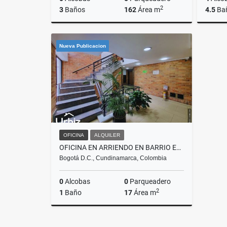
2
3
Baños
162
Área m
4.5
Ba
Alquiler
Venta
Nueva Publicacion
$20.736.000
$3.485.
OFICINA
ALQUILER
OFICINA EN ARRIENDO EN BARRIO EL LAGO SOBRE CARRERA 15 CON 74 DE 17 M²
Bogotá D.C., Cundinamarca, Colombia
0
Alcobas
0
Parqueadero
2
1
Baño
17
Área m
Alquiler