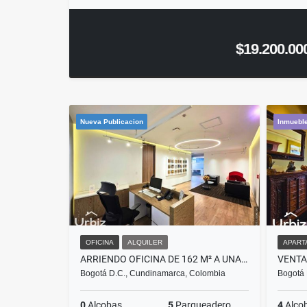
$19.200.00
Nueva Publicacion
Inmueble
OFICINA
ALQUILER
APART
ARRIENDO OFICINA DE 162 M² A UNA CUADRA DE CC ANDINO
Bogotá D.C., Cundinamarca, Colombia
Bogotá 
0
Alcobas
5
Parqueadero
4
Alco