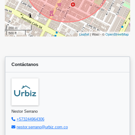
200 m
500 ft
Leaflet
| Wasi - ©
OpenStreetMap
Contáctanos
Nestor Serrano
+573244964306
nestor.serrano@urbiz.com.co