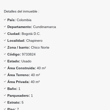
Detalles del inmueble :
País:
Colombia
Departamento:
Cundinamarca
Ciudad:
Bogotá D.C.
Localidad:
Chapinero
Zona / barrio:
Chico Norte
Código:
9733824
Estado:
Usado
Área Construida:
40 m²
Área Terreno:
40 m²
Área Privada:
40 m²
Baño:
1
Parqueadero:
1
Estrato:
5
Piso:
7