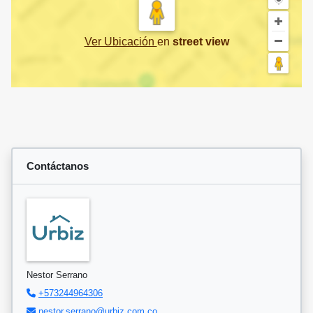
Ver Ubicación
en
street view
Contáctanos
Nestor Serrano
+573244964306
nestor.serrano@urbiz.com.co