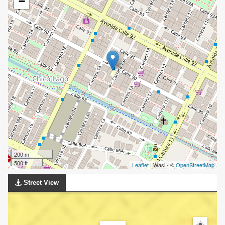
−
200 m
500 ft
Leaflet
| Wasi - ©
OpenStreetMap
Street View