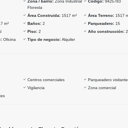
Zona / barrio:
Zona Industrial
Código:
9425783
Floresta
Área Construida:
1517 m²
Área Terreno:
1517 
7 m²
Baños:
2
Parqueadero:
15
l
Piso:
2
Año construcción:
2
:
Oficina
Tipo de negocio:
Alquiler
Centros comerciales
Parqueadero visitante
Vigilancia
Zona comercial
tes