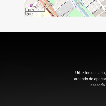
200 m
500 ft
Urbiz Inmobiliari
arriendo de aparta
asesoría