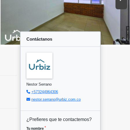
Contáctanos
Nestor Serrano
+573244964306
nestor.serrano@urbiz.com.co
¿Prefieres que te contactemos?
*
Tu nombre