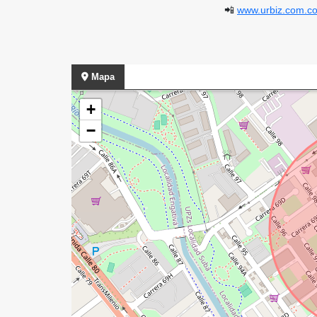
📲
www.urbiz.com.c
Mapa
+
−