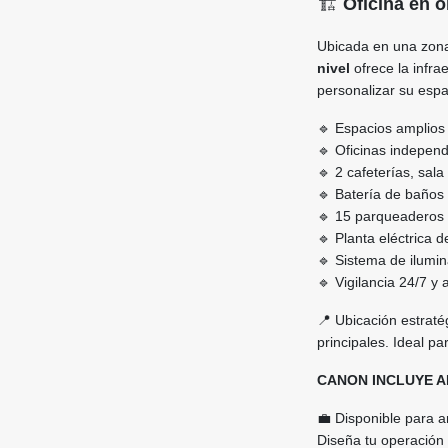
🏗️
Oficina en o
Ubicada en una zona
nivel
ofrece la infr
personalizar su espa
🔹 Espacios amplios 
🔹 Oficinas independ
🔹 2 cafeterías, sal
🔹 Batería de baños 
🔹 15 parqueaderos p
🔹 Planta eléctrica 
🔹 Sistema de ilumi
🔹 Vigilancia 24/7 y
📍 Ubicación estraté
principales. Ideal p
CANON INCLUYE A
💼 Disponible para a
Diseña tu operación 