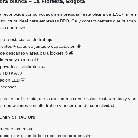
bra blanca – La Floresta, Bogotá
 reconocida por su vocación empresarial, esta oficina de
1.517 m² en
aestructura ideal para empresas BPO, CX y contact centers que buscan
cio operativo.
para estaciones de trabajo
ientes + salas de juntas o capacitación 🧠
a de descanso y área para lockers ☕🛋️
interna y externa 🚻
rivados + visitantes 🚗
de 100 KVA ⚡
nación LED 💡
 ascensor
gica en La Floresta, cerca de centros comerciales, restaurantes y vías
ara operaciones con alto tráfico y necesidad de conectividad.
DMINISTRACIÓN!
rriendo inmediato.
desde cero, con todo lo necesario para escalar.