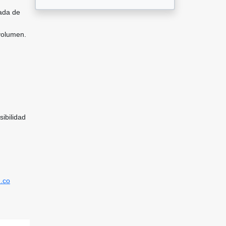
lada de
 volumen.
ibilidad
.co