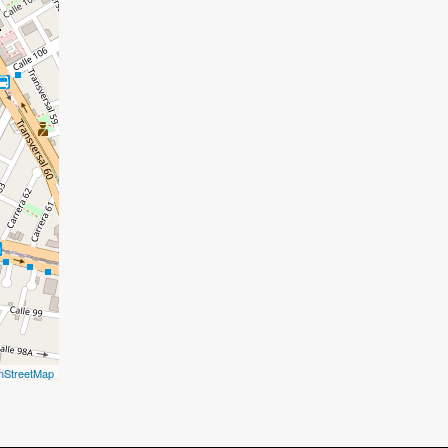
nStreetMap