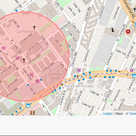
Leaflet
| Wasi - ©
Ope