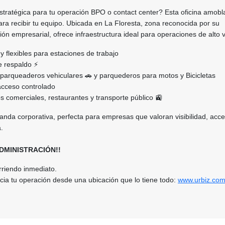
tratégica para tu operación BPO o contact center? Esta oficina amob
para recibir tu equipo. Ubicada en La Floresta, zona reconocida por su
ión empresarial, ofrece infraestructura ideal para operaciones de alto
y flexibles para estaciones de trabajo
de respaldo ⚡
 parqueaderos vehiculares 🚗 y parquederos para motos y Bicicletas
 acceso controlado
s comerciales, restaurantes y transporte público 🚉
nda corporativa, perfecta para empresas que valoran visibilidad, acces
a.
DMINISTRACIÓN!!
rriendo inmediato.
cia tu operación desde una ubicación que lo tiene todo:
www.urbiz.com