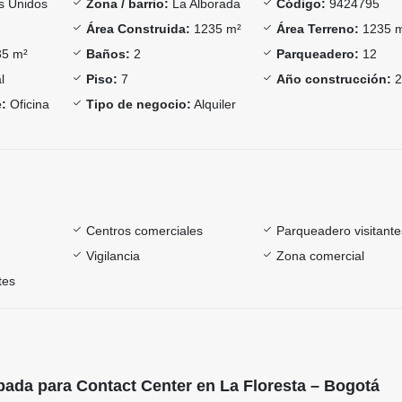
s Unidos
Zona / barrio:
La Alborada
Código:
9424795
Área Construida:
1235 m²
Área Terreno:
1235 
5 m²
Baños:
2
Parqueadero:
12
l
Piso:
7
Año construcción:
2
:
Oficina
Tipo de negocio:
Alquiler
Centros comerciales
Parqueadero visitante
Vigilancia
Zona comercial
tes
pada para Contact Center en La Floresta – Bogotá