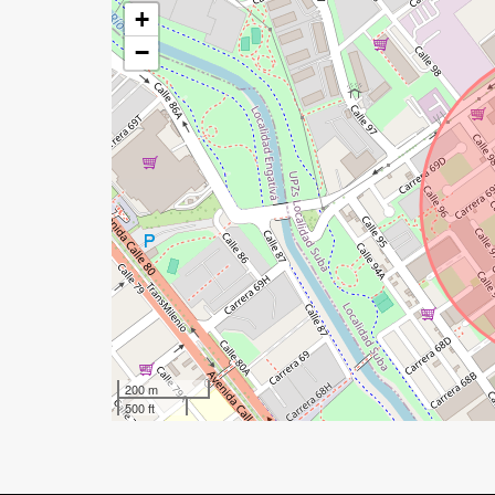
+
−
200 m
500 ft