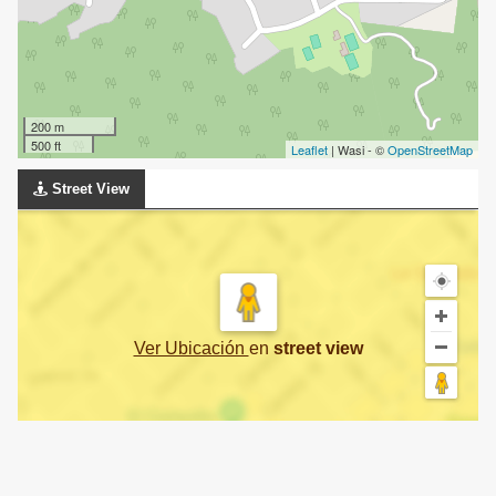
200 m
500 ft
Leaflet
| Wasi - ©
OpenStreetMap
Street View
Ver Ubicación
en
street view