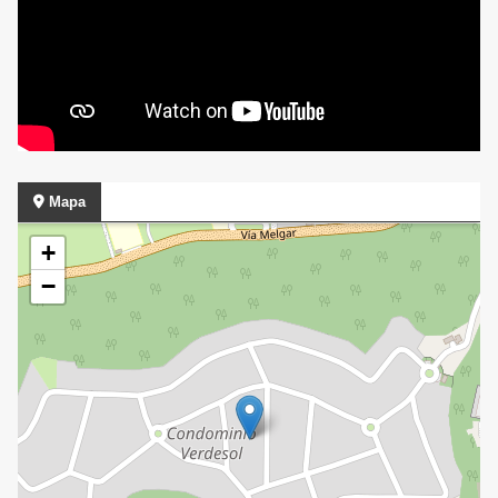
Mapa
+
−