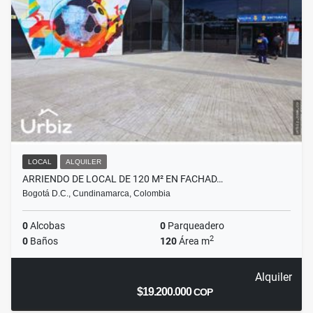
LOCAL
ALQUILER
ARRIENDO DE LOCAL DE 120 M² EN FACHAD…
Bogotá D.C., Cundinamarca, Colombia
0
Alcobas
0
Parqueadero
2
0
Baños
120
Área m
Alquiler
$19.200.000
COP