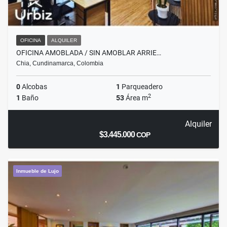
OFICINA
ALQUILER
OFICINA AMOBLADA / SIN AMOBLAR ARRIE…
Chia, Cundinamarca, Colombia
0
Alcobas
1
Parqueadero
2
1
Baño
53
Área m
Alquiler
$3.445.000
COP
Inmueble de Lujo