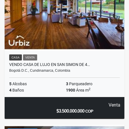
CASA
VENTA
VENDO CASA DE LUJO EN SAN SIMON DE 4…
Bogotá D.C., Cundinamarca, Colombia
5
Alcobas
3
Parqueadero
2
4
Baños
1900
Área m
Venta
$3.500.000.000
COP