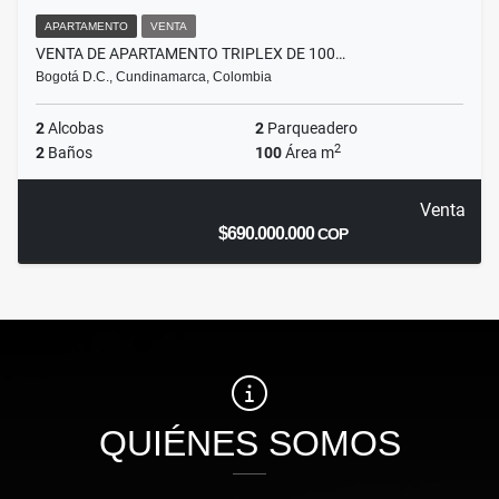
APARTAMENTO
VENTA
VENTA DE APARTAMENTO TRIPLEX DE 100…
Bogotá D.C., Cundinamarca, Colombia
2
Alcobas
2
Parqueadero
2
2
Baños
100
Área m
Venta
$690.000.000
COP
QUIÉNES SOMOS