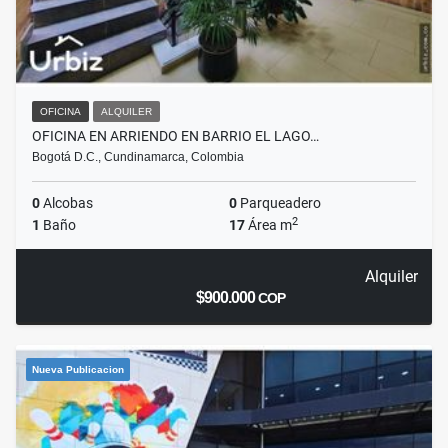
OFICINA
ALQUILER
OFICINA EN ARRIENDO EN BARRIO EL LAGO…
Bogotá D.C., Cundinamarca, Colombia
0
Alcobas
0
Parqueadero
2
1
Baño
17
Área m
Alquiler
$900.000
COP
Nueva Publicacion