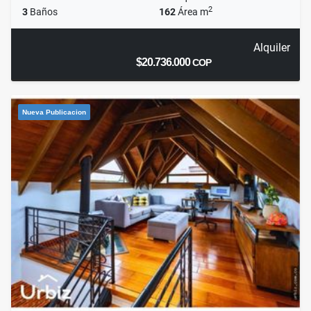
2
3
Baños
162
Área m
Alquiler
$20.736.000
COP
Nueva Publicacion