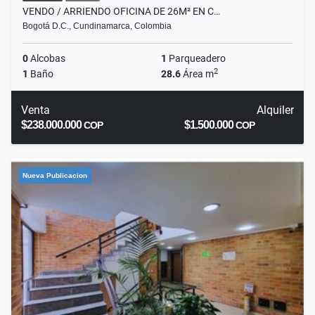
VENDO / ARRIENDO OFICINA DE 26M² EN C…
Bogotá D.C., Cundinamarca, Colombia
0
Alcobas
1
Parqueadero
2
1
Baño
28.6
Área m
Venta
Alquiler
$238.000.000
$1.500.000
COP
COP
Nueva Publicacion