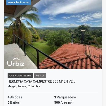
Nueva Publicacion
CASA CAMPESTRE
VENTA
HERMOSA CASA CAMPESTRE 355 M² EN VE…
Melgar, Tolima, Colombia
4
Alcobas
3
Parqueadero
2
5
Baños
500
Área m