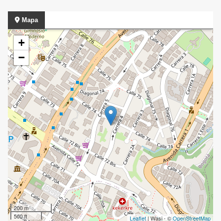
Mapa
+
−
200 m
500 ft
Leaflet
| Wasi - ©
OpenStreetMap