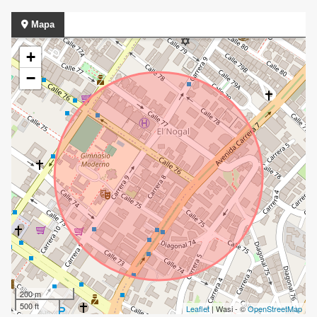
Mapa
+
−
200 m
500 ft
Leaflet
| Wasi - ©
OpenStreetMap