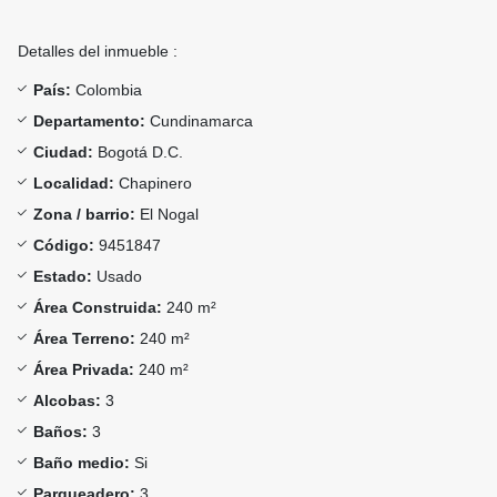
Detalles del inmueble :
País:
Colombia
Departamento:
Cundinamarca
Ciudad:
Bogotá D.C.
Localidad:
Chapinero
Zona / barrio:
El Nogal
Código:
9451847
Estado:
Usado
Área Construida:
240 m²
Área Terreno:
240 m²
Área Privada:
240 m²
Alcobas:
3
Baños:
3
Baño medio:
Si
Parqueadero:
3