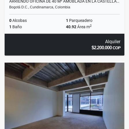
ARRIENDO OFICINA DE 40 M² AMOBLADA EN LA CASTELLA…
Bogotá D.C., Cundinamarca, Colombia
0
Alcobas
1
Parqueadero
2
1
Baño
40.92
Área m
Alquiler
$2.200.000
COP