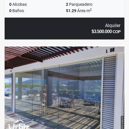
0
Alcobas
2
Parqueadero
2
0
Baños
51.29
Área m
Alquiler
$3.500.000
COP