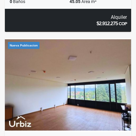
2
0
Baños
45.05
Área m
Alquiler
$2.912.275
COP
Nueva Publicacion