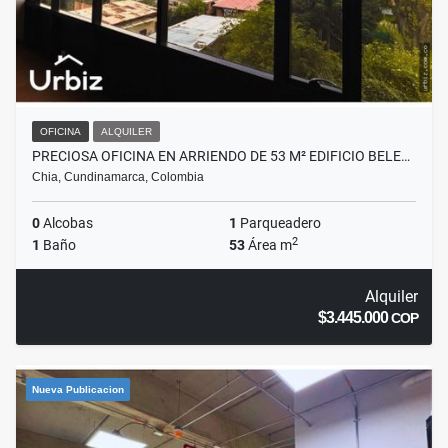
OFICINA
ALQUILER
PRECIOSA OFICINA EN ARRIENDO DE 53 M² EDIFICIO BELE…
Chia, Cundinamarca, Colombia
0
Alcobas
1
Parqueadero
2
1
Baño
53
Área m
Alquiler
$3.445.000
COP
Nueva Publicacion