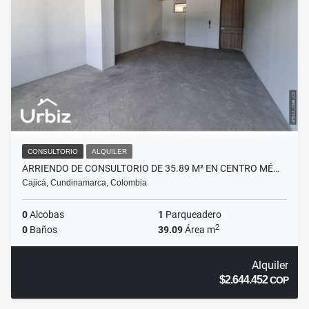
CONSULTORIO
ALQUILER
ARRIENDO DE CONSULTORIO DE 35.89 M² EN CENTRO MÉ…
Cajicá, Cundinamarca, Colombia
0
Alcobas
1
Parqueadero
2
0
Baños
39.09
Área m
Alquiler
$2.644.452
COP