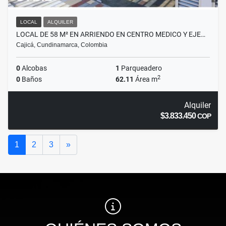
LOCAL
ALQUILER
LOCAL DE 58 M² EN ARRIENDO EN CENTRO MEDICO Y EJE…
Cajicá, Cundinamarca, Colombia
0
Alcobas
1
Parqueadero
2
0
Baños
62.11
Área m
Alquiler
$3.833.450
COP
Siguiente
1
2
3
»