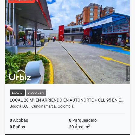
LOCAL
ALQUILER
LOCAL 20 M² EN ARRIENDO EN AUTONORTE + CLL 95 EN E…
Bogotá D.C., Cundinamarca, Colombia
0
Alcobas
0
Parqueadero
2
0
Baños
20
Área m