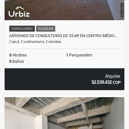
CONSULTORIO
ALQUILER
ARRIENDO DE CONSULTORIO DE 35 M² EN CENTRO MÉDIC…
Cajicá, Cundinamarca, Colombia
0
Alcobas
1
Parqueadero
0
Baños
Alquiler
$2.539.432
COP