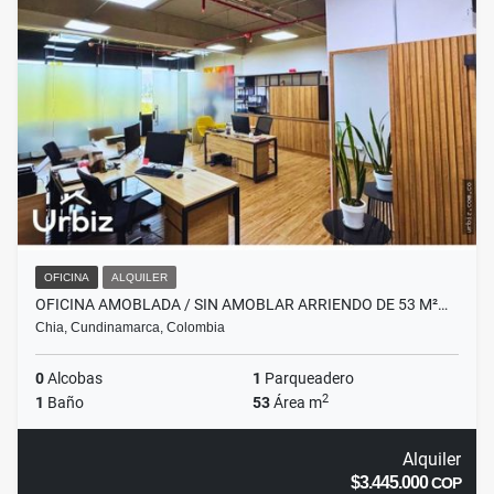
OFICINA
ALQUILER
OFICINA AMOBLADA / SIN AMOBLAR ARRIENDO DE 53 M²…
Chia, Cundinamarca, Colombia
0
Alcobas
1
Parqueadero
2
1
Baño
53
Área m
Alquiler
$3.445.000
COP