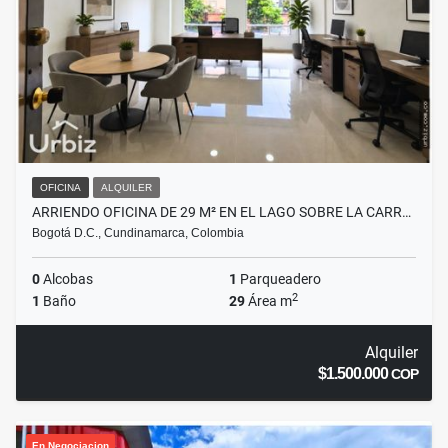
OFICINA
ALQUILER
ARRIENDO OFICINA DE 29 M² EN EL LAGO SOBRE LA CARR…
Bogotá D.C., Cundinamarca, Colombia
0
Alcobas
1
Parqueadero
2
1
Baño
29
Área m
Alquiler
$1.500.000
COP
En Negociacion