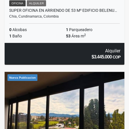
OFICINA
ALQUILER
SUPER OFICINA EN ARRIENDO DE 53 M² EDIFICIO BELENU…
Chia, Cundinamarca, Colombia
0
Alcobas
1
Parqueadero
2
1
Baño
53
Área m
Alquiler
$3.445.000
COP
Nueva Publicacion