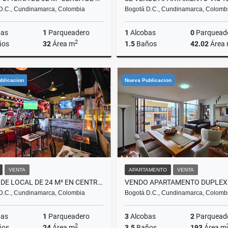
D.C., Cundinamarca, Colombia
Bogotá D.C., Cundinamarca, Colomb
bas
1
Parqueadero
1
Alcobas
0
Parquead
2
ños
32
Área m
1.5
Baños
42.02
Área
Venta
blicacion
Nueva Publicacion
$320.000.000
$245
VENTA
APARTAMENTO
VENTA
SE VENDE LOCAL DE 24 M² EN CENTRO SUBA FRENTE AL CINE
D.C., Cundinamarca, Colombia
Bogotá D.C., Cundinamarca, Colomb
bas
1
Parqueadero
3
Alcobas
2
Parquead
2
ños
24
Área m
3.5
Baños
193
Área m