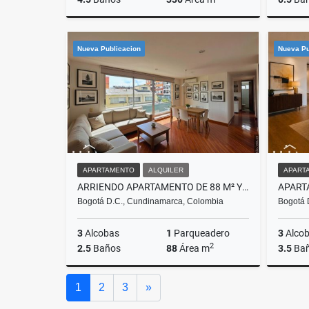
Venta
Nueva Publicacion
Nueva Pu
$2.950.000.000
APARTAMENTO
ALQUILER
APART
ARRIENDO APARTAMENTO DE 88 M² Y 3 HABITACIONES SOBRE CALLE 142
Bogotá D.C., Cundinamarca, Colombia
Bogotá 
3
Alcobas
1
Parqueadero
3
Alco
2
2.5
Baños
88
Área m
3.5
Ba
Alquiler
Siguiente
1
2
3
»
$4.100.000