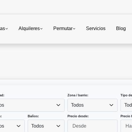
tas
Alquileres
Permutar
Servicios
Blog
ad:
Zona / barrio:
Tipo d
os
Todos
Tod
:
Baños:
Precio desde:
Precio 
os
Todos