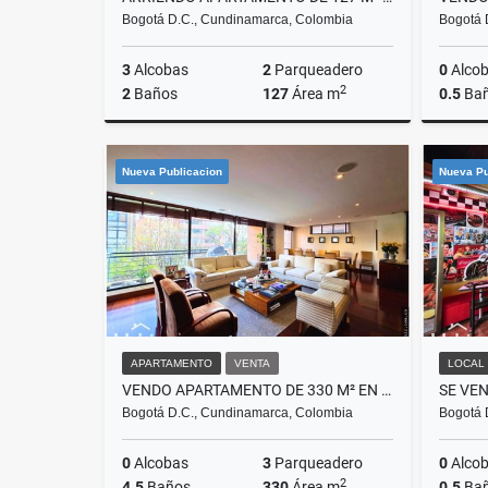
Bogotá D.C., Cundinamarca, Colombia
Bogotá 
3
Alcobas
2
Parqueadero
0
Alco
2
2
Baños
127
Área m
0.5
Ba
Alquiler
Nueva Publicacion
Nueva Pu
$6.200.000
APARTAMENTO
VENTA
LOCAL
VENDO APARTAMENTO DE 330 M² EN LA CABRERA
Bogotá D.C., Cundinamarca, Colombia
Bogotá 
0
Alcobas
3
Parqueadero
0
Alco
2
4.5
Baños
330
Área m
0.5
Ba