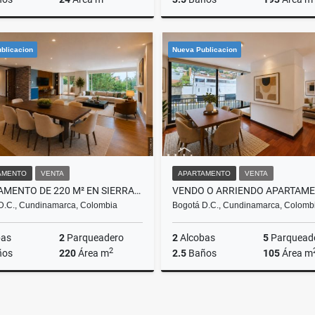
Venta
blicacion
Nueva Publicacion
$220.000.000
$1.250
AMENTO
VENTA
APARTAMENTO
VENTA
APARTAMENTO DE 220 M² EN SIERRAS DEL MORAL EN VENTA
D.C., Cundinamarca, Colombia
Bogotá D.C., Cundinamarca, Colomb
bas
2
Parqueadero
2
Alcobas
5
Parquead
2
ños
220
Área m
2.5
Baños
105
Área m
Venta
Venta
$2.100.000.000
$1.050.000.000
$6