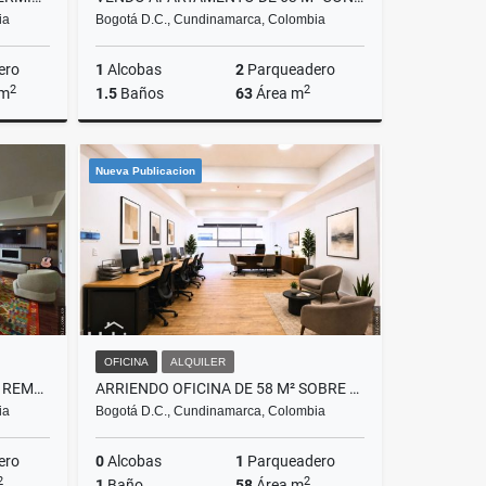
ia
Bogotá D.C., Cundinamarca, Colombia
ero
1
Alcobas
2
Parqueadero
2
2
 m
1.5
Baños
63
Área m
Venta
Venta
Nueva Publicacion
.000.000
$555.666.777
OFICINA
ALQUILER
VENDO APARTAMENTO DUPLEX REMODELADO DE 193 M² CERCA A UNICENTRO
ARRIENDO OFICINA DE 58 M² SOBRE CALLE 100 EN LA CASTELLANA
ia
Bogotá D.C., Cundinamarca, Colombia
ero
0
Alcobas
1
Parqueadero
2
2
1
Baño
58
Área m