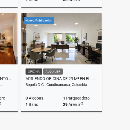
Venta
Alquiler
Nueva Publicacion
.000.000
$5.900.000
OFICINA
ALQUILER
VENDO O ARRIENDO APARTAMENTO DE 105 M² CON VISTA A CERROS ORIENTALES
ARRIENDO OFICINA DE 29 M² EN EL LAGO SOBRE LA CARRERA 15 CON CALLE 74
ia
Bogotá D.C., Cundinamarca, Colombia
ero
0
Alcobas
1
Parqueadero
2
2
1
Baño
29
Área m
Alquiler
Alquiler
.500.000
$1.500.000