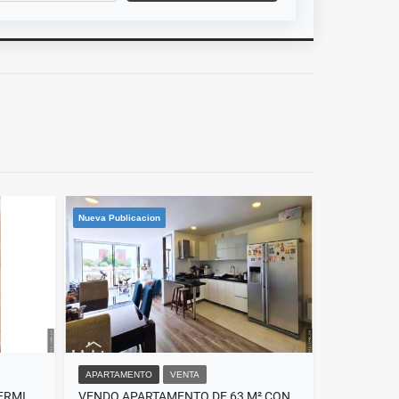
Nueva Publicacion
APARTAMENTO
VENTA
SE VENDE APARTAMENTO VIS TERMINADO DE 42M² NUEVO EN L’ECÓ CITY
VENDO APARTAMENTO DE 63 M² CONSTRUÍDO EN 2023