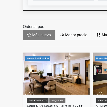
Ordenar por:
Más nuevo
Menor precio
May
Nueva Publicacion
Nueva Pu
APARTAMENTO
ALQUILER
OFICIN
ARRIENDO APARTAMENTO DE 127 M² EN EL RINCÓN DEL CHICÓ