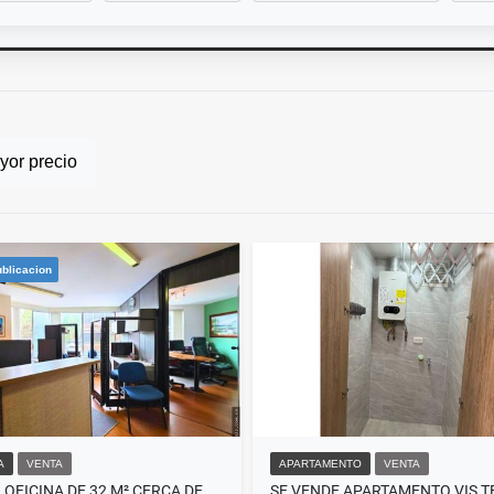
or precio
blicacion
A
VENTA
APARTAMENTO
VENTA
VENDO OFICINA DE 32 M² CERCA DE DEL PARQUE DE LA 93