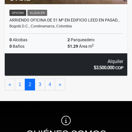
OFICINA
ALQUILER
ARRIENDO OFICINA DE 51 M² EN EDIFICIO LEED EN PASAD…
Bogotá D.C., Cundinamarca, Colombia
0
Alcobas
2
Parqueadero
2
0
Baños
51.29
Área m
Alquiler
$3.500.000
COP
Anterior
Siguiente
«
1
2
3
4
»