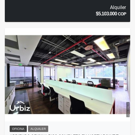
Alquiler
$5.103.000
COP
OFICINA
ALQUILER