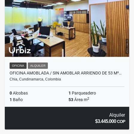
OFICINA
ALQUILER
OFICINA AMOBLADA / SIN AMOBLAR ARRIENDO DE 53 M²…
Chia, Cundinamarca, Colombia
0
Alcobas
1
Parqueadero
2
1
Baño
53
Área m
Alquiler
$3.445.000
COP