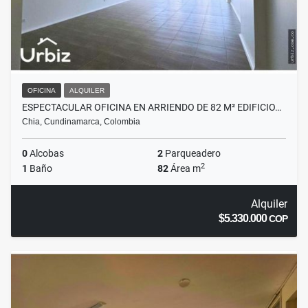
OFICINA
ALQUILER
ESPECTACULAR OFICINA EN ARRIENDO DE 82 M² EDIFICIO…
Chia, Cundinamarca, Colombia
0
Alcobas
2
Parqueadero
2
1
Baño
82
Área m
Alquiler
$5.330.000
COP