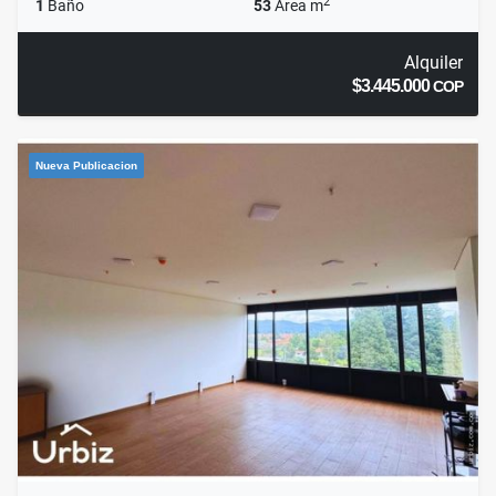
2
1
Baño
53
Área m
Alquiler
$3.445.000
COP
Nueva Publicacion