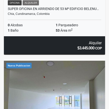
OFICINA
ALQUILER
SUPER OFICINA EN ARRIENDO DE 53 M² EDIFICIO BELENU…
Chia, Cundinamarca, Colombia
0
Alcobas
1
Parqueadero
2
1
Baño
53
Área m
Alquiler
$3.445.000
COP
Nueva Publicacion