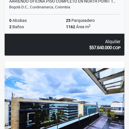
ARRIENDO OFICINA PISO COMPLETO EN NORTH POINT T…
Bogotá D.C., Cundinamarca, Colombia
0
Alcobas
25
Parqueadero
2
2
Baños
1162
Área m
Alquiler
$57.640.000
COP