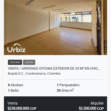
OFICINA
VENTA
VENTA / ARRIENDO OFICINA EXTERIOR DE 35 M² EN CHIC…
Bogotá D.C., Cundinamarca, Colombia
0
Alcobas
1
Parqueadero
2
1
Baño
35
Área m
Venta
Alquiler
$238.000.000
$1.500.000
COP
COP