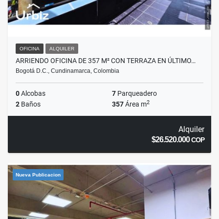
OFICINA
ALQUILER
ARRIENDO OFICINA DE 357 M² CON TERRAZA EN ÚLTIMO…
Bogotá D.C., Cundinamarca, Colombia
0
Alcobas
7
Parqueadero
2
2
Baños
357
Área m
Alquiler
$26.520.000
COP
Nueva Publicacion