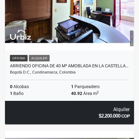
OFICINA
ALQUILER
ARRIENDO OFICINA DE 40 M² AMOBLADA EN LA CASTELLA…
Bogotá D.C., Cundinamarca, Colombia
0
Alcobas
1
Parqueadero
2
1
Baño
40.92
Área m
Alquiler
$2.200.000
COP