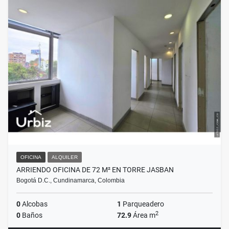
OFICINA
ALQUILER
ARRIENDO OFICINA DE 72 M² EN TORRE JASBAN
Bogotá D.C., Cundinamarca, Colombia
0
Alcobas
1
Parqueadero
2
0
Baños
72.9
Área m