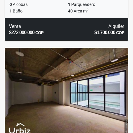
0
Alcobas
1
Parqueadero
2
1
Baño
40
Área m
Venta
Alquiler
$272.000.000
$1.700.000
COP
COP