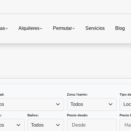
tas
Alquileres
Permutar
Servicios
Blog
ad:
Zona / barrio:
Tipo d
os
Todos
Loc
:
Baños:
Precio desde:
Precio 
os
Todos