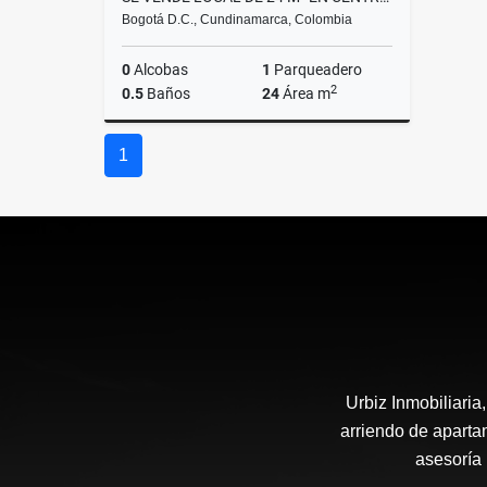
Bogotá D.C., Cundinamarca, Colombia
0
Alcobas
1
Parqueadero
2
0.5
Baños
24
Área m
Venta
1
$220.000.000
Urbiz Inmobiliari
arriendo de aparta
asesoría