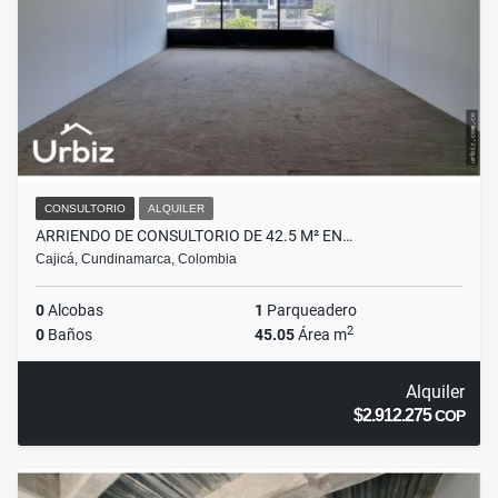
CONSULTORIO
ALQUILER
ARRIENDO DE CONSULTORIO DE 42.5 M² EN…
Cajicá, Cundinamarca, Colombia
0
Alcobas
1
Parqueadero
2
0
Baños
45.05
Área m
Alquiler
$2.912.275
COP