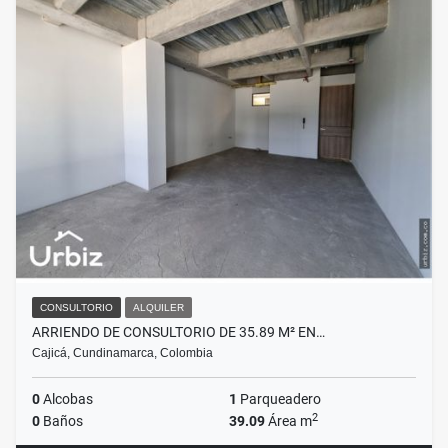
CONSULTORIO
ALQUILER
ARRIENDO DE CONSULTORIO DE 35.89 M² EN…
Cajicá, Cundinamarca, Colombia
0
Alcobas
1
Parqueadero
2
0
Baños
39.09
Área m