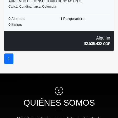
ARRIENDO DE CONSULTORIO DE 35 M² EN C…
Cajicá, Cundinamarca, Colombia
0
Alcobas
1
Parqueadero
0
Baños
Alquiler
$2.539.432
COP
1
QUIÉNES SOMOS