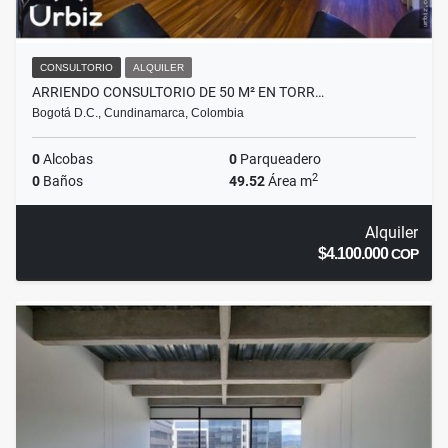
CONSULTORIO
ALQUILER
ARRIENDO CONSULTORIO DE 50 M² EN TORR…
Bogotá D.C., Cundinamarca, Colombia
0
Alcobas
0
Parqueadero
2
0
Baños
49.52
Área m
Alquiler
$4.100.000
COP